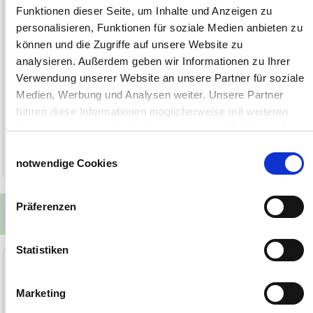
Funktionen dieser Seite, um Inhalte und Anzeigen zu
personalisieren, Funktionen für soziale Medien anbieten zu
können und die Zugriffe auf unsere Website zu
analysieren. Außerdem geben wir Informationen zu Ihrer
Verwendung unserer Website an unsere Partner für soziale
Medien, Werbung und Analysen weiter. Unsere Partner
führen diese Informationen möglicherweise mit weiteren
179,90 €
Daten zusammen, die Sie ihnen bereitgestellt haben oder
die sie im Rahmen Ihrer Nutzung der Dienste gesammelt
Einwilligungsauswahl
3-5 Werktage
haben.
notwendige Cookies
Impressum
Datenschutzerklärung
Präferenzen
Passende Ersatzteile
Statistiken
Ersatz-Nestmatte
Deckel (braun) f. Sammellade
für Legenest Nestomatic
für Legenest Nestomatic 4394
Marketing