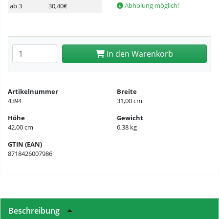
Abholung möglich!
ab 3
30,40€
Anzahl eingeben
In den Warenkorb
Artikelnummer
Breite
4394
31,00 cm
Höhe
Gewicht
42,00 cm
6,38 kg
GTIN (EAN)
8718426007986
Beschreibung