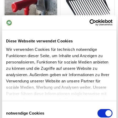
8,90 €
22,90 €
Diese Webseite verwendet Cookies
1-2 Werktage
1-2 Werktage
Wir verwenden Cookies für technisch notwendige
Funktionen dieser Seite, um Inhalte und Anzeigen zu
personalisieren, Funktionen für soziale Medien anbieten
Futtertonne mit Deckel
Sattelhalter
zu können und die Zugriffe auf unsere Website zu
analysieren. Außerdem geben wir Informationen zu Ihrer
70 Liter, lebensmittelecht
Verwendung unserer Website an unsere Partner für
soziale Medien, Werbung und Analysen weiter. Unsere
Partner führen diese Informationen möglicherweise mit
weiteren Daten zusammen, die Sie ihnen bereitgestellt
haben oder die sie im Rahmen Ihrer Nutzung der Dienste
Einwilligungsauswahl
gesammelt haben.
notwendige Cookies