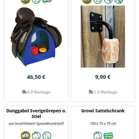
46,50 €
9,90 €
6-9 Werktage
1-2 Werktage
Dunggabel SverigeGrepen o.
Growi Sattelschrank
Stiel
aus bruchfestem Spezialkunststoff
150 x 75 x 75 cm