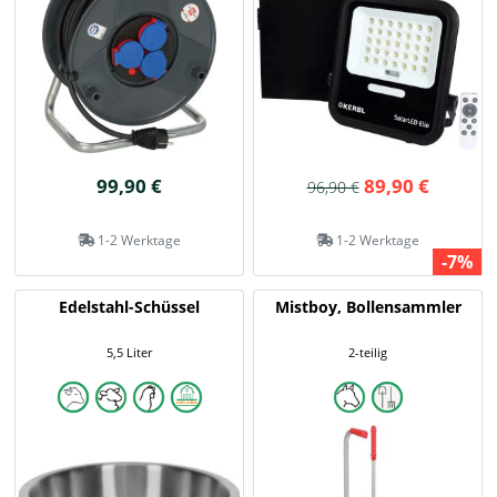
99,90 €
89,90 €
96,90 €
1-2 Werktage
1-2 Werktage
-7%
Edelstahl-Schüssel
Mistboy, Bollensammler
5,5 Liter
2-teilig