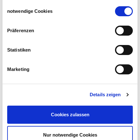
haben oder die sie im Rahmen Ihrer Nutzung der Dienste
Einwilligungsauswahl
gesammelt haben.
notwendige Cookies
Impressum
Datenschutzerklärung
Service & Beratung
Präferenzen
Fragen
Ersatzteile & Reparaturen
Beratung
Statistiken
Versandkosten
Zuverlässige Versandpartner
Marketing
Details zeigen
Sichere Zahlarten
Cookies zulassen
Nur notwendige Cookies