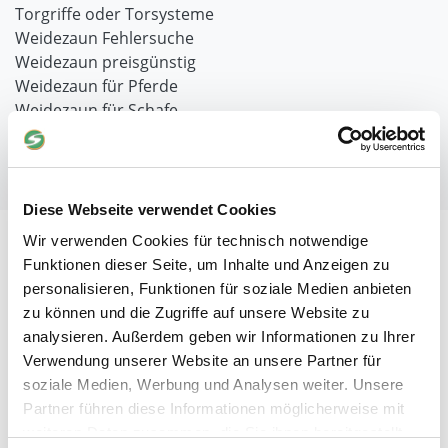
Torgriffe oder Torsysteme
Weidezaun Fehlersuche
Weidezaun preisgünstig
Weidezaun für Pferde
Weidezaun für Schafe
Weidezaun für Hühner
Weitere nützliche Informationen / Themen
Diese Webseite verwendet Cookies
Wir verwenden Cookies für technisch notwendige
Funktionen dieser Seite, um Inhalte und Anzeigen zu
Unser Unternehmen
personalisieren, Funktionen für soziale Medien anbieten
zu können und die Zugriffe auf unsere Website zu
Fachmarkt für Agrar und Garten
analysieren. Außerdem geben wir Informationen zu Ihrer
Ihr Weg zu uns
Verwendung unserer Website an unsere Partner für
Kontakt
soziale Medien, Werbung und Analysen weiter. Unsere
Chronik
Partner führen diese Informationen möglicherweise mit
Karriere
weiteren Daten zusammen, die Sie ihnen bereitgestellt