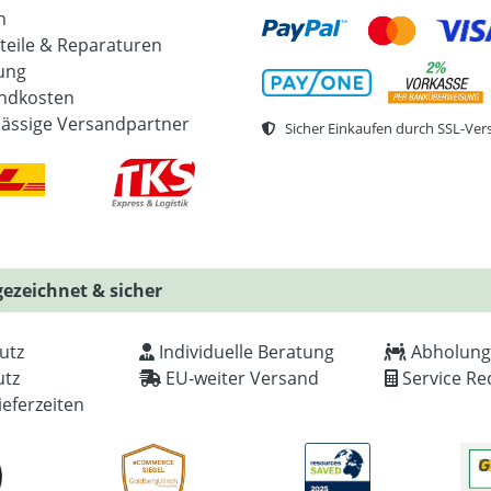
n
zteile & Reparaturen
ung
ndkosten
lässige Versandpartner
Sicher Einkaufen durch SSL-Ver
ezeichnet & sicher
utz
Individuelle Beratung
Abholung
tz
EU-weiter Versand
Service Re
ieferzeiten