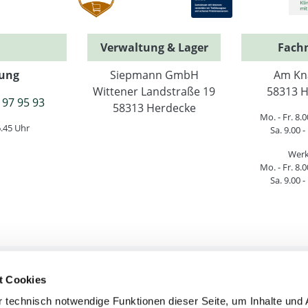
Verwaltung & Lager
Fach
ung
Siepmann GmbH
Am Kn
Wittener Landstraße 19
58313 H
 97 95 93
58313 Herdecke
Mo. - Fr. 8.0
6.45 Uhr
Sa. 9.00 -
Werk
Mo. - Fr. 8.0
Sa. 9.00 -
t Cookies
htliche Informationen
Service & Hilfe
 technisch notwendige Funktionen dieser Seite, um Inhalte und