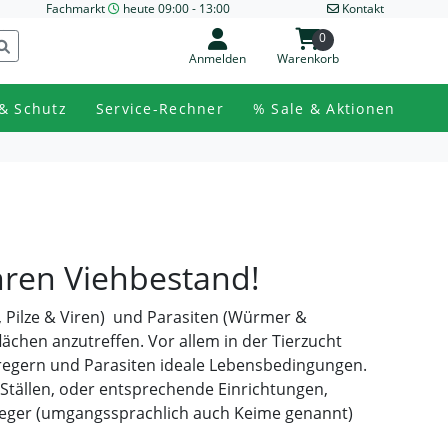
Fachmarkt
heute 09:00 - 13:00
Kontakt
0
Anmelden
Warenkorb
& Schutz
Service-Rechner
% Sale & Aktionen
hren Viehbestand!
, Pilze & Viren) und Parasiten (Würmer &
flächen anzutreffen. Vor allem in der Tierzucht
rregern und Parasiten ideale Lebensbedingungen.
Ställen, oder entsprechende Einrichtungen,
rreger (umgangssprachlich auch Keime genannt)