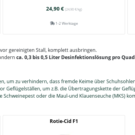
24,90 €
(24,90 €/kg)
1-2 Werktage
vor gereinigten Stall, komplett ausbringen.
sondern
ca. 0,3 bis 0,5 Liter Desinfektionslösung pro Qua
n, um zu verhindern, dass fremde Keime über Schuhsohlen 
vor Geflügelställen, um z.B. die Übertragungskette der Gefl
die Schweinepest oder die Maul-und Klauenseuche (MKS) ko
Rotie-Cid F1