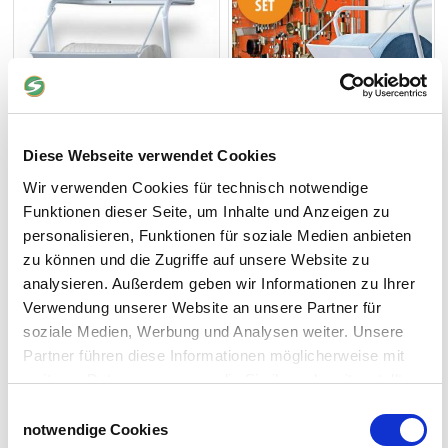
Diese Webseite verwendet Cookies
Wir verwenden Cookies für technisch notwendige
38,90 €
47,50 €
55,80 €
Funktionen dieser Seite, um Inhalte und Anzeigen zu
personalisieren, Funktionen für soziale Medien anbieten
1-2 Werktage
1-2 Werktage
zu können und die Zugriffe auf unsere Website zu
-15%
analysieren. Außerdem geben wir Informationen zu Ihrer
Metallölkanne
MATO Hand-Fasspumpe HP
Verwendung unserer Website an unsere Partner für
350
soziale Medien, Werbung und Analysen weiter. Unsere
300 ccm
für 50 - 200 L-Fässer
Partner führen diese Informationen möglicherweise mit
weiteren Daten zusammen, die Sie ihnen bereitgestellt
haben oder die sie im Rahmen Ihrer Nutzung der Dienste
Einwilligungsauswahl
gesammelt haben.
notwendige Cookies