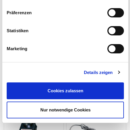
Impressum
Datenschutzerklärung
Präferenzen
Statistiken
Marketing
7,90 €
37,50 €
1-2 Werktage
1-2 Werktage
Details zeigen
Fahrzeug-
Prüflampe für Autoelektrik
Beleuchtungstester-Set
Cookies zulassen
inkl. Adapter (7polig-13polig)
zur Feststellung von Fehlerursachen
Nur notwendige Cookies