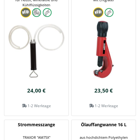
Kühlflüssigkeiten
24,00 €
23,50 €
1-2 Werktage
1-2 Werktage
Strommesszange
Ölauffangwanne 16 L
TRAXOR "AM75X"
aus hochdichtem Polyethylen