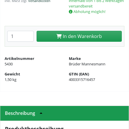
innerhalb von 1 bis 2 Werktagen
inkl. MwSt zzgl.
Versandkosten
versandbereit
Abholung möglich!
Anzahl eingeben
In den Warenkorb
Artikelnummer
Marke
5430
Brüder Mannesmann
Gewicht
GTIN (EAN)
1,50 kg
4003315716457
Beschreibung
Produktbeschreibung