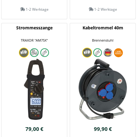
1-2 Werktage
1-2 Werktage
Strommesszange
Kabeltrommel 40m
TRAXOR "AM75X"
Brennenstuhl
79,00 €
99,90 €