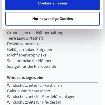
Cookies zulassen
Weideunterstand groß
Wasserversorgung für Weidetiere
Euronetz
Nur notwendige Cookies
Zubereitung Melasseschnitzel für Pferde
Hobby-Farming
Grundlagen der Hühnerhaltung
Tiere Landwirtschaft
Desinfektionsmittel
Geflügeltränken Ratgeber
Milchfieberprophylaxe
Stallapotheke für Hühner
Saatgut für die Pferdeweide
Windschutzgewebe
Windschutznetze für Reithallen
Galerie Windschutznetze
Windschutznetz für Pferdeführanlagen
Windschutznetz für Pferdestall