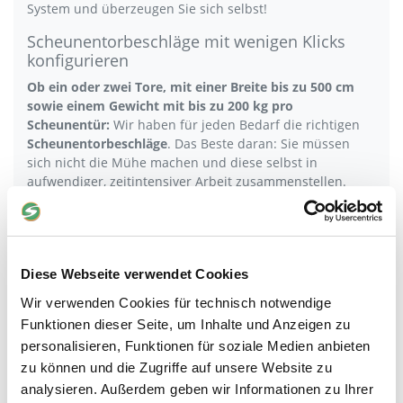
System und überzeugen Sie sich selbst!
Scheunentorbeschläge mit wenigen Klicks
konfigurieren
Ob ein oder zwei Tore, mit einer Breite bis zu 500 cm
sowie einem Gewicht mit bis zu 200 kg pro
Scheunentür:
Wir haben für jeden Bedarf die richtigen
Scheunentorbeschläge
. Das Beste daran: Sie müssen
sich nicht die Mühe machen und diese selbst in
aufwendiger, zeitintensiver Arbeit zusammenstellen.
Nutzen Sie dafür doch einfach unseren Scheunentor-
Konfigurator bzw. -Rechner! Dieser stellt Ihnen aufgrund
Ihrer Angaben in Sekundenschnelle eine Einkaufsliste
zusammen, in denen unsere Empfehlung an benötigten
Diese Webseite verwendet Cookies
Scheunentorrollen, Stahlsets für die Befestigung der
Rollen, Führungsschienen, Führungsrollen/Laufrollen,
Wir verwenden Cookies für technisch notwendige
Boden-Riegel, Sturmhaken und Co. enthalten sind.
Kurz
Funktionen dieser Seite, um Inhalte und Anzeigen zu
gesagt:
Vom Scheunentorbeschlag bis zum Türgriff und
personalisieren, Funktionen für soziale Medien anbieten
Schiebetürschloss ermittelt der Konfigurator für
zu können und die Zugriffe auf unsere Website zu
hängende Scheunentore bzw. jede einzelne Scheunentür
auf Rollen genau die Menge an Montageteilen, die Sie
analysieren. Außerdem geben wir Informationen zu Ihrer