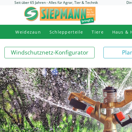
Seit über 65 Jahren - Alles für Agrar, Tier & Technik
Dir
Weidezaun
Schlepperteile
Tiere
Haus & 
Windschutznetz-Konfigurator
Pla
Previous