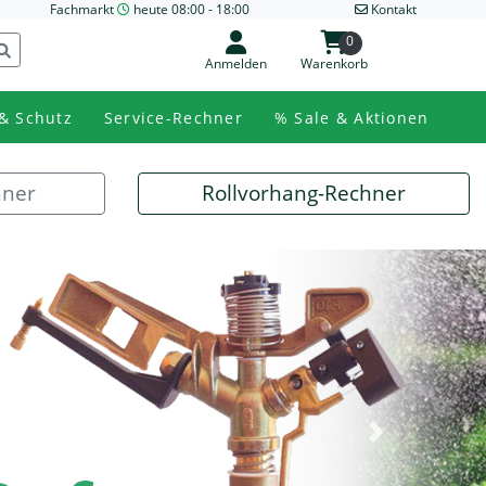
Fachmarkt
heute 08:00 - 18:00
Kontakt
0
Anmelden
Warenkorb
& Schutz
Service-Rechner
% Sale & Aktionen
hner
Rollvorhang-Rechner
Next