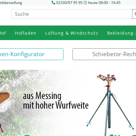
ektbestellung
02330/97 95 95
heute 08:00 - 16:45
Hof
Hofladen
Lüftung & Windschutz
Bekleidung 
nen-Konfigurator
Schiebetor-Rec