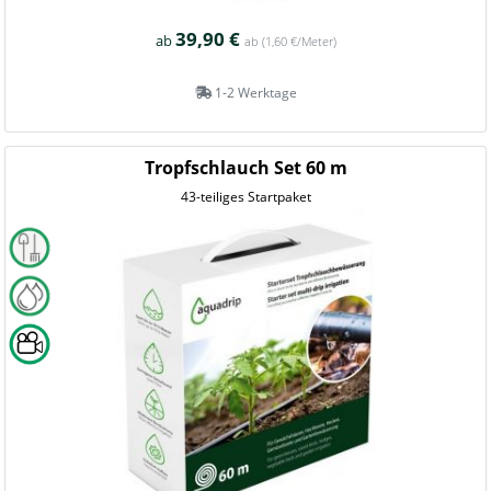
39,90 €
ab
ab
(1,60 €/Meter)
1-2 Werktage
Tropfschlauch Set 60 m
43-teiliges Startpaket