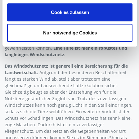
kommt es für gute Haltungsbedingungen nicht nur auf einen
trockenen Liegeplatz und ausreichend Futter an. Wichtig ist
Cookies zulassen
auch, dass das Stallklima den Bedürfnissen von Rind, Schaf
und Geflügel beispielsweise gerecht wird. Um diesen
Anforderungen Sorge zu tragen, haben sich in der
Nur notwendige Cookies
Nutzviehhaltung Offenställe etabliert. Doch auch mit diesem
Stallkonzept müssen Sie einen guten Witterungsschutz
gewährleisten können.
Eine Hilfe ist hier ein robustes und
langlebiges Windschutznetz.
Das Windschutznetz ist generell eine Bereicherung für die
Landwirtschaft.
Aufgrund der besonderen Beschaffenheit
fängt es starken Wind ab, stellt aber trotzdem eine
gleichmäßige und ausreichende Luftzirkulation sicher.
Gleichzeitig beugt es aber der Entstehung von für die
Nutztiere gefährlicher Zugluft vor. Trotz des zuverlässigen
Windschutzes kann noch genug Licht in den Stall eindringen,
sodass sich die Tiere wohlfühlen. Ein weiterer Vorteil ist der
Schutz vor Schädlingen. Das Windschutznetz hat sehr kleine,
enge Maschen. Dadurch ist es ein zuverlässiger
Fliegenschutz. Um das Netz an die Gegebenheiten vor Ort
anpassen zu können, können Sie es im Siepmann-Shop als