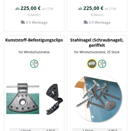
225,00 €
225,00 €
ab
ab
ab
(7,99
ab
(7,99
€/Meter)
€/Meter)
3-5 Werktage
3-5 Werktage
Kunststoff-Befestigungsclips
Stahlnagel (Schraubnagel),
geriffelt
für Windschutznetze
für Windschutznetze, 25 Stück
1 Stück
4,50 €
1 Stück
5,90 €