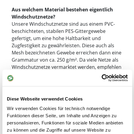
Aus welchem Material bestehen eigentlich
Windschutznetze?
Unsere Windschutznetze sind aus einem PVC-
beschichteten, stabilen PES-Gittergewebe
gefertigt, um eine hohe Haltbarkeit und
Zugfestigkeit zu gewährleisten. Diese auch als
Mesh bezeichneten Gewebe erreichen dann eine
Grammatur von ca. 250 g/m². Da viele Netze als
Windschutznetze vermarktet werden, empfehlen
wir auf die Materialeigenschaften und
Grammatur zu achten. Einfachere Gewebe, z.B.
auch HDPE werden oftmals auch als
Windschutznetze angeboten, obwohl sie ihren
Diese Webseite verwendet Cookies
klassischen Einsatz als Zaunblenden oder
Wir verwenden Cookies für technisch notwendige
Sichtschutznetze haben.
Funktionen dieser Seite, um Inhalte und Anzeigen zu
personalisieren, Funktionen für soziale Medien anbieten
Eignen sich Windschutznetze auch als
zu können und die Zugriffe auf unsere Website zu
Fliegengitter bzw. können Fliegen und