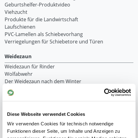
Geburtshelfer-Produktvideo
Viehzucht
Produkte für die Landwirtschaft
Laufschienen
PVC-Lamellen als Schiebevorhang
Verriegelungen für Schiebetore und Türen
Weidezaun
Weidezaun für Rinder
Wolfabwehr
Der Weidezaun nach dem Winter
Weidezaun selber bauen
Weidezaunlitzen
Torgriffe oder Torsysteme
Weidezaun Fehlersuche
Diese Webseite verwendet Cookies
Weidezaun preisgünstig
Wir verwenden Cookies für technisch notwendige
Weidezaun für Pferde
Funktionen dieser Seite, um Inhalte und Anzeigen zu
Weidezaun für Schafe