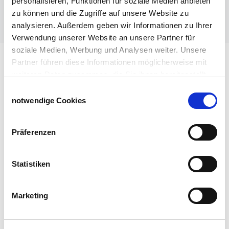
personalisieren, Funktionen für soziale Medien anbieten
Weidezaun für Hühner
zu können und die Zugriffe auf unsere Website zu
analysieren. Außerdem geben wir Informationen zu Ihrer
Weitere nützliche Informationen / Themen
Verwendung unserer Website an unsere Partner für
soziale Medien, Werbung und Analysen weiter. Unsere
Partner führen diese Informationen möglicherweise mit
weiteren Daten zusammen, die Sie ihnen bereitgestellt
Unser Unternehmen
haben oder die sie im Rahmen Ihrer Nutzung der Dienste
Einwilligungsauswahl
Fachmarkt für Agrar und Garten
gesammelt haben.
notwendige Cookies
Ihr Weg zu uns
Impressum
Datenschutzerklärung
Kontakt
Präferenzen
Chronik
Karriere
Statistiken
Marketing
Service & Beratung
Fragen