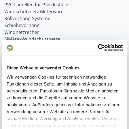
PVC Lamellen für Pferdeställe
Windschutznetz Meterware
Rollvorhang-Systeme
Schiebevorhang
Windnetzrecher
SIMAtex-Windschutznetze
Windschutznetze für Carports und Terrassen
Hof- und Stall
Diese Webseite verwendet Cookies
Schiebetor über Eck selber bauen
Planenhauben für Unterstände
Wir verwenden Cookies für technisch notwendige
Hofbedarf
Funktionen dieser Seite, um Inhalte und Anzeigen zu
Schiebetorsets
personalisieren, Funktionen für soziale Medien anbieten
Winter und Landwirtschaft
zu können und die Zugriffe auf unsere Website zu
Windschutz Schiebetor
analysieren. Außerdem geben wir Informationen zu Ihrer
Windschutznetz für Pferdestall
Verwendung unserer Website an unsere Partner für
FAQ Schiebetorbau
soziale Medien, Werbung und Analysen weiter. Unsere
Schiebetor selbst bauen
Partner führen diese Informationen möglicherweise mit