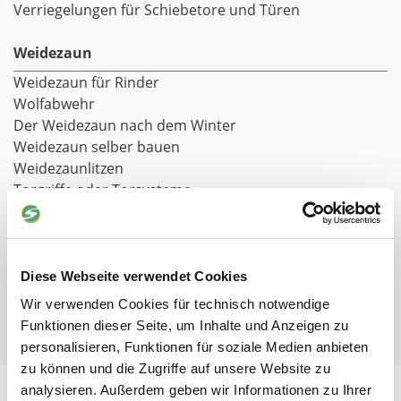
Verriegelungen für Schiebetore und Türen
Weidezaun
Weidezaun für Rinder
Wolfabwehr
Der Weidezaun nach dem Winter
Weidezaun selber bauen
Weidezaunlitzen
Torgriffe oder Torsysteme
Weidezaun Fehlersuche
Weidezaun preisgünstig
Weidezaun für Pferde
Weidezaun für Schafe
Diese Webseite verwendet Cookies
Weidezaun für Hühner
Wir verwenden Cookies für technisch notwendige
Funktionen dieser Seite, um Inhalte und Anzeigen zu
Weitere nützliche Informationen / Themen
personalisieren, Funktionen für soziale Medien anbieten
zu können und die Zugriffe auf unsere Website zu
analysieren. Außerdem geben wir Informationen zu Ihrer