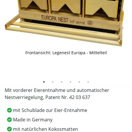
Abrollnest mit Kokosmatten
Europa-Nest mit angekippter Kokosmatte
Frontansicht: Legenest Europa - Mittelteil
Legestelle mit Schwingtür und Kokosmatte
Einblick ins Nest
Europa-Legenester Unterteil, Mittelteil und Oberteil
Mit vorderer Eierentnahme und automatischer
Nestverriegelung, Patent Nr. 42 03 637
mit Schublade zur Eier-Entnahme
Made in Germany
mit natürlichen Kokosmatten