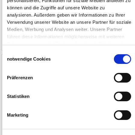
personalisieren, Funktionen für soziale Medien anbieten zu
können und die Zugriffe auf unsere Website zu
analysieren. Außerdem geben wir Informationen zu Ihrer
Verwendung unserer Website an unsere Partner für soziale
14,50 €
58,50 €
Medien, Werbung und Analysen weiter. Unsere Partner
führen diese Informationen möglicherweise mit weiteren
1-2 Werktage
1-2 Werktage
Daten zusammen, die Sie ihnen bereitgestellt haben oder
die sie im Rahmen Ihrer Nutzung der Dienste gesammelt
Einwilligungsauswahl
haben.
Legenest aus
notwendige Cookies
Recyclingmaterial
Impressum
Datenschutzerklärung
2 Abteile, für 10 Hühner
Präferenzen
Statistiken
Marketing