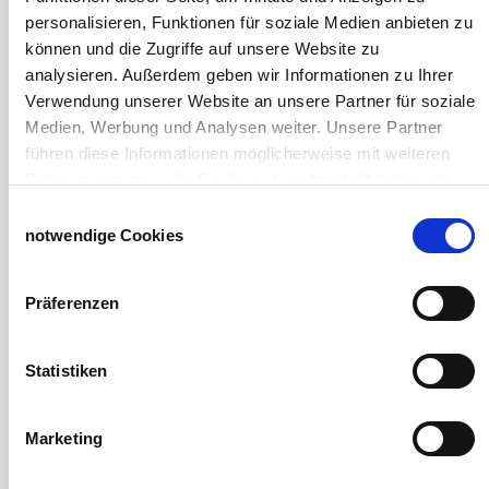
Weideunterstand groß
personalisieren, Funktionen für soziale Medien anbieten zu
Wasserversorgung für Weidetiere
können und die Zugriffe auf unsere Website zu
Euronetz
analysieren. Außerdem geben wir Informationen zu Ihrer
Zubereitung Melasseschnitzel für Pferde
Verwendung unserer Website an unsere Partner für soziale
Hobby-Farming
Medien, Werbung und Analysen weiter. Unsere Partner
Grundlagen der Hühnerhaltung
führen diese Informationen möglicherweise mit weiteren
Tiere Landwirtschaft
Daten zusammen, die Sie ihnen bereitgestellt haben oder
Desinfektionsmittel
die sie im Rahmen Ihrer Nutzung der Dienste gesammelt
Einwilligungsauswahl
Geflügeltränken Ratgeber
haben.
notwendige Cookies
Milchfieberprophylaxe
Impressum
Datenschutzerklärung
Stallapotheke für Hühner
Präferenzen
Saatgut für die Pferdeweide
Windschutzgewebe
Statistiken
Windschutznetze für Reithallen
Galerie Windschutznetze
Marketing
Windschutznetz für Pferdeführanlagen
Windschutznetz für Pferdestall