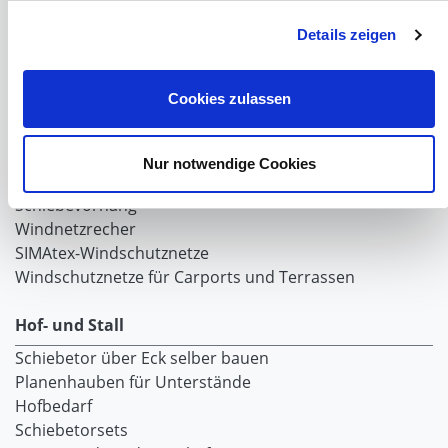
Lubratec Tore
Lubratec Fronten
Details zeigen
Planenvorhang
Windschutznetz mit Ösen
Cookies zulassen
Windschutznetz mit Keder
PVC Lamellen für Pferdeställe
Windschutznetz Meterware
Nur notwendige Cookies
Rollvorhang-Systeme
Schiebevorhang
Windnetzrecher
SIMAtex-Windschutznetze
Windschutznetze für Carports und Terrassen
Hof- und Stall
Schiebetor über Eck selber bauen
Planenhauben für Unterstände
Hofbedarf
Schiebetorsets