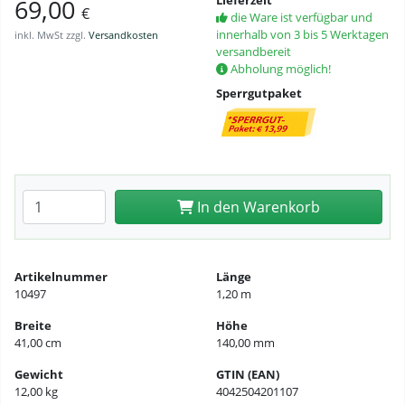
Lieferzeit
69,00
€
die Ware ist verfügbar und
innerhalb von 3 bis 5 Werktagen
inkl. MwSt zzgl.
Versandkosten
versandbereit
Abholung möglich!
Sperrgutpaket
Anzahl eingeben
In den Warenkorb
Artikelnummer
Länge
10497
1,20 m
Breite
Höhe
41,00 cm
140,00 mm
Gewicht
GTIN (EAN)
12,00 kg
4042504201107