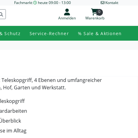
Fachmarkt
heute 09:00 - 13:00
Kontakt
0
Anmelden
Warenkorb
& Schutz
Service-Rechner
% Sale & Aktionen
t Teleskopgriff, 4 Ebenen und umfangreicher
 Hof, Garten und Werkstatt.
leskopgriff
dardarbeiten
Überblick
e im Alltag