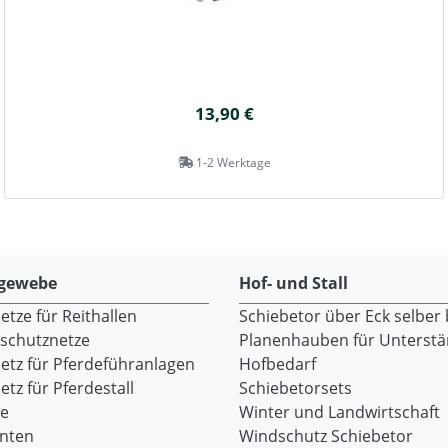
13,90 €
1-2 Werktage
gewebe
Hof- und Stall
tze für Reithallen
Schiebetor über Eck selber
dschutznetze
Planenhauben für Unterst
etz für Pferdeführanlagen
Hofbedarf
tz für Pferdestall
Schiebetorsets
re
Winter und Landwirtschaft
onten
Windschutz Schiebetor