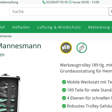
ektbestellung
02330/97 95 95
heute 09:00 - 13:00
Hof
Hofladen
Lüftung & Windschutz
Bekleidung 
timente
n Mannesmann
en
Werkzeugtrolley 189 tlg. mi
Grundausstattung für Heim,
Mobile Werkstatt mit Te
189 Teile für viele Stan
4 Ebenen für schnellen 
Robustes Trolley Gehäus