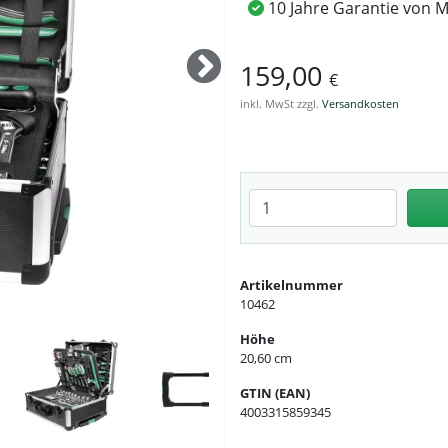
10 Jahre Garantie von
159,00
€
inkl. MwSt zzgl.
Versandkosten
Anzahl eingeben
Artikelnummer
10462
Höhe
20,60 cm
GTIN (EAN)
4003315859345