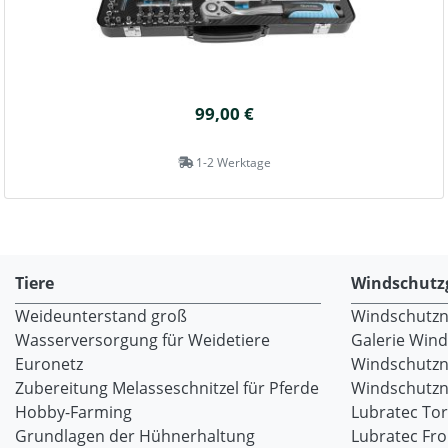
99,00 €
1-2 Werktage
Tiere
Windschutz
Weideunterstand groß
Windschutzne
Wasserversorgung für Weidetiere
Galerie Win
Euronetz
Windschutzn
Zubereitung Melasseschnitzel für Pferde
Windschutzne
Hobby-Farming
Lubratec To
Grundlagen der Hühnerhaltung
Lubratec Fr