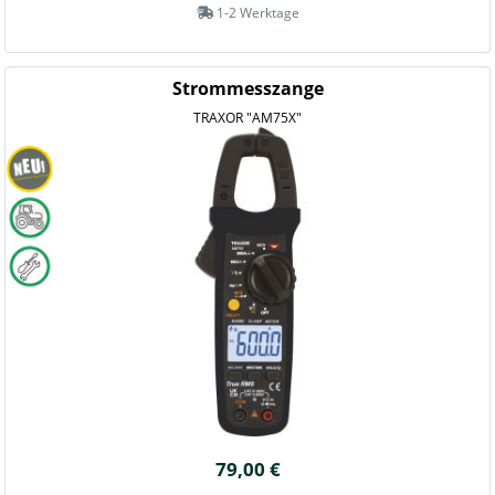
1-2 Werktage
Strommesszange
TRAXOR "AM75X"
79,00 €