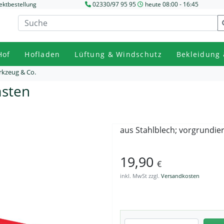
ektbestellung
02330/97 95 95
heute 08:00 - 16:45
Hof
Hofladen
Lüftung & Windschutz
Bekleidung 
kzeug & Co.
asten
aus Stahlblech; vorgrundier
19,90
€
inkl. MwSt zzgl.
Versandkosten