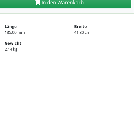
In den Warenkorb
Länge
Breite
135,00 mm
41,80 cm
Gewicht
2,14 kg