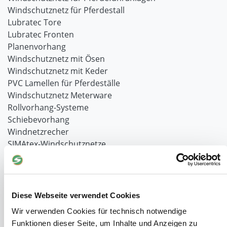
Windschutznetz für Pferdestall
Lubratec Tore
Lubratec Fronten
Planenvorhang
Windschutznetz mit Ösen
Windschutznetz mit Keder
PVC Lamellen für Pferdeställe
Windschutznetz Meterware
Rollvorhang-Systeme
Schiebevorhang
Windnetzrecher
SIMAtex-Windschutznetze
Windschutznetze für Carports und Terrassen
Hof- und Stall
Diese Webseite verwendet Cookies
Schiebetor über Eck selber bauen
Planenhauben für Unterstände
Wir verwenden Cookies für technisch notwendige
Hofbedarf
Funktionen dieser Seite, um Inhalte und Anzeigen zu