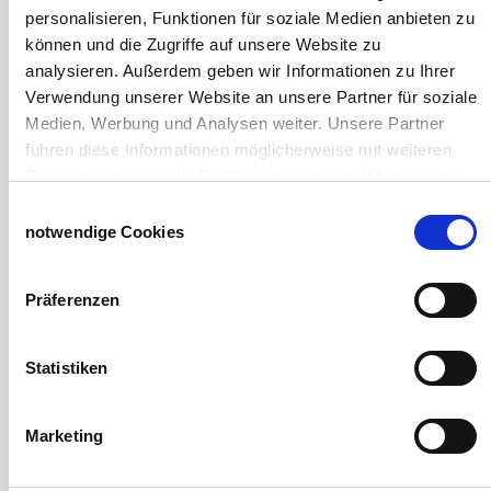
Schiebetorsets
personalisieren, Funktionen für soziale Medien anbieten zu
Winter und Landwirtschaft
können und die Zugriffe auf unsere Website zu
Windschutz Schiebetor
analysieren. Außerdem geben wir Informationen zu Ihrer
Windschutznetz für Pferdestall
Verwendung unserer Website an unsere Partner für soziale
FAQ Schiebetorbau
Medien, Werbung und Analysen weiter. Unsere Partner
Schiebetor selbst bauen
führen diese Informationen möglicherweise mit weiteren
Schiebetorrollen
Daten zusammen, die Sie ihnen bereitgestellt haben oder
Schiebebühne
die sie im Rahmen Ihrer Nutzung der Dienste gesammelt
Einwilligungsauswahl
Laufschiene und Rollapparate Typ 10
haben.
notwendige Cookies
Laufschiene und Rollapparate Typ 30
Impressum
Datenschutzerklärung
Laufschiene und Rollapparate Typ 40
Präferenzen
Laufschiene und Rollapparate Typ 50
Alles für die Haussschlachtung
Geburtshelfer-Produktvideo
Statistiken
Viehzucht
Produkte für die Landwirtschaft
Laufschienen
Marketing
PVC-Lamellen als Schiebevorhang
Verriegelungen für Schiebetore und Türen