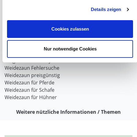
Details zeigen
Weidezaun
Weidezaun für Rinder
Cookies zulassen
Wolfabwehr
Der Weidezaun nach dem Winter
Weidezaun selber bauen
Nur notwendige Cookies
Weidezaunlitzen
Torgriffe oder Torsysteme
Weidezaun Fehlersuche
Weidezaun preisgünstig
Weidezaun für Pferde
Weidezaun für Schafe
Weidezaun für Hühner
Weitere nützliche Informationen / Themen