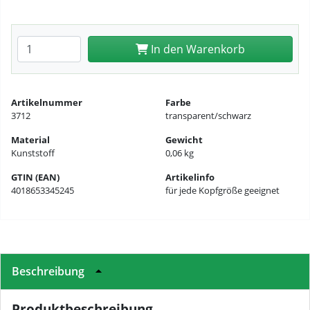
Anzahl eingeben
In den Warenkorb
Artikelnummer
Farbe
3712
transparent/schwarz
Material
Gewicht
Kunststoff
0,06 kg
GTIN (EAN)
Artikelinfo
4018653345245
für jede Kopfgröße geeignet
Beschreibung
Produktbeschreibung