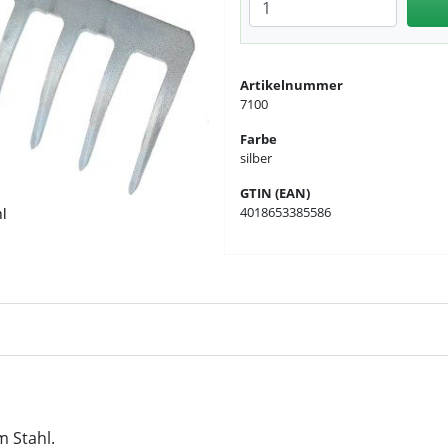
Anzahl eingeben
Artikelnummer
7100
Farbe
silber
GTIN (EAN)
4018653385586
l
 Stahl.