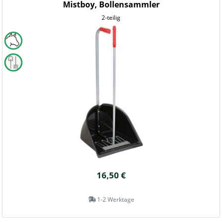
Mistboy, Bollensammler
2-teilig
16,50 €
1-2 Werktage