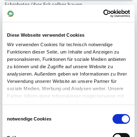
Schiebetor über Eck selber bauen
Planenhauben für Unterstände
Hofbedarf
Schiebetorsets
Winter und Landwirtschaft
Diese Webseite verwendet Cookies
Windschutz Schiebetor
Wir verwenden Cookies für technisch notwendige
Windschutznetz für Pferdestall
Funktionen dieser Seite, um Inhalte und Anzeigen zu
FAQ Schiebetorbau
personalisieren, Funktionen für soziale Medien anbieten
Schiebetor selbst bauen
zu können und die Zugriffe auf unsere Website zu
Schiebetorrollen
analysieren. Außerdem geben wir Informationen zu Ihrer
Schiebebühne
Verwendung unserer Website an unsere Partner für
Laufschiene und Rollapparate Typ 10
soziale Medien, Werbung und Analysen weiter. Unsere
Laufschiene und Rollapparate Typ 30
Partner führen diese Informationen möglicherweise mit
Laufschiene und Rollapparate Typ 40
weiteren Daten zusammen, die Sie ihnen bereitgestellt
Laufschiene und Rollapparate Typ 50
haben oder die sie im Rahmen Ihrer Nutzung der Dienste
Einwilligungsauswahl
Alles für die Haussschlachtung
gesammelt haben.
notwendige Cookies
Geburtshelfer-Produktvideo
Impressum
Datenschutzerklärung
Viehzucht
Produkte für die Landwirtschaft