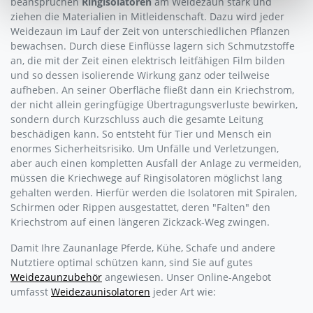
beanspruchen
Ringisolatoren
am Weidezaun stark und
ziehen die Materialien in Mitleidenschaft. Dazu wird jeder
Weidezaun im Lauf der Zeit von unterschiedlichen Pflanzen
bewachsen. Durch diese Einflüsse lagern sich Schmutzstoffe
an, die mit der Zeit einen elektrisch leitfähigen Film bilden
und so dessen isolierende Wirkung ganz oder teilweise
aufheben. An seiner Oberfläche fließt dann ein Kriechstrom,
der nicht allein geringfügige Übertragungsverluste bewirken,
sondern durch Kurzschluss auch die gesamte Leitung
beschädigen kann. So entsteht für Tier und Mensch ein
enormes Sicherheitsrisiko. Um Unfälle und Verletzungen,
aber auch einen kompletten Ausfall der Anlage zu vermeiden,
müssen die Kriechwege auf Ringisolatoren möglichst lang
gehalten werden. Hierfür werden die Isolatoren mit Spiralen,
Schirmen oder Rippen ausgestattet, deren "Falten" den
Kriechstrom auf einen längeren Zickzack-Weg zwingen.
Damit Ihre Zaunanlage Pferde, Kühe, Schafe und andere
Nutztiere optimal schützen kann, sind Sie auf gutes
Weidezaunzubehör
angewiesen. Unser Online-Angebot
umfasst
Weidezaunisolatoren
jeder Art wie: