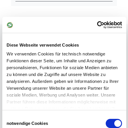
Ringisolatoren für eine sichere Führung des
Leitermaterials
Diese Webseite verwendet Cookies
Weidezäune sind strombetriebene Zaunanlagen, die zum
einen die eigenen Tiere innerhalb des eingezäunten Bereichs
Wir verwenden Cookies für technisch notwendige
und Wildtiere von außen fernhalten sollen. Damit bei diesem
Funktionen dieser Seite, um Inhalte und Anzeigen zu
Unterfangen weder Tier noch Mensch geschädigt werden,
personalisieren, Funktionen für soziale Medien anbieten
sind
Ringisolatoren
unabdingbar. Sie werden ergänzend zu
zu können und die Zugriffe auf unsere Website zu
Pfosten und Zaunelementen eingesetzt und stehen für Zäune
analysieren. Außerdem geben wir Informationen zu Ihrer
aus verschiedenen Materialien bereit. Ein großer Vorteil der
Verwendung unserer Website an unsere Partner für
Ringisolatoren gegenüber anderen Isolatoren ist der flexible
und vielfältige Einsatz.
soziale Medien, Werbung und Analysen weiter. Unsere
Sind Sie auf der Suche nach
passenden Isolatoren, können Sie sich auf den Siepmann-
Partner führen diese Informationen möglicherweise mit
Shop verlassen.
Bestellen Sie
günstig
und
unkompliziert
das
weiteren Daten zusammen, die Sie ihnen bereitgestellt
passende Zubehör für Ihren Weidezaun!
haben oder die sie im Rahmen Ihrer Nutzung der Dienste
Einwilligungsauswahl
gesammelt haben.
notwendige Cookies
Ringisolatoren verhindern auf unkomplizierte Art und Weise,