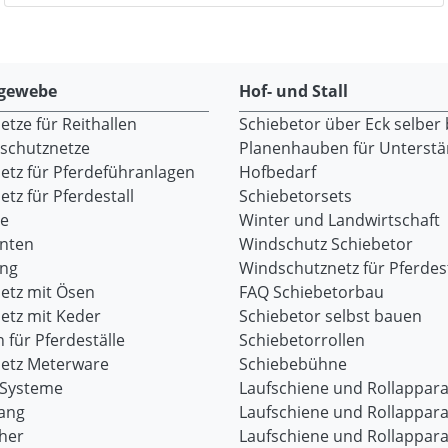
gewebe
Hof- und Stall
tze für Reithallen
Schiebetor über Eck selber
dschutznetze
Planenhauben für Unterst
etz für Pferdeführanlagen
Hofbedarf
tz für Pferdestall
Schiebetorsets
re
Winter und Landwirtschaft
onten
Windschutz Schiebetor
ang
Windschutznetz für Pferdest
etz mit Ösen
FAQ Schiebetorbau
etz mit Keder
Schiebetor selbst bauen
 für Pferdeställe
Schiebetorrollen
etz Meterware
Schiebebühne
-Systeme
Laufschiene und Rollappara
ang
Laufschiene und Rollappara
her
Laufschiene und Rollappara