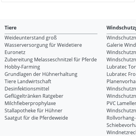
Tiere
Windschutz
Weideunterstand groß
Windschutzne
Wasserversorgung für Weidetiere
Galerie Win
Euronetz
Windschutzn
Zubereitung Melasseschnitzel für Pferde
Windschutzne
Hobby-Farming
Lubratec To
Grundlagen der Hühnerhaltung
Lubratec Fr
Tiere Landwirtschaft
Planenvorh
Desinfektionsmittel
Windschutzn
Geflügeltränken Ratgeber
Windschutzn
Milchfieberprophylaxe
PVC Lamellen
Stallapotheke für Hühner
Windschutzn
Saatgut für die Pferdeweide
Rollvorhang
Schiebevorh
Windnetzrec