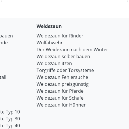
Weidezaun
 bauen
Weidezaun für Rinder
ände
Wolfabwehr
Der Weidezaun nach dem Winter
Weidezaun selber bauen
Weidezaunlitzen
Torgriffe oder Torsysteme
all
Weidezaun Fehlersuche
Weidezaun preisgünstig
Weidezaun für Pferde
Weidezaun für Schafe
Weidezaun für Hühner
te Typ 10
te Typ 30
te Typ 40