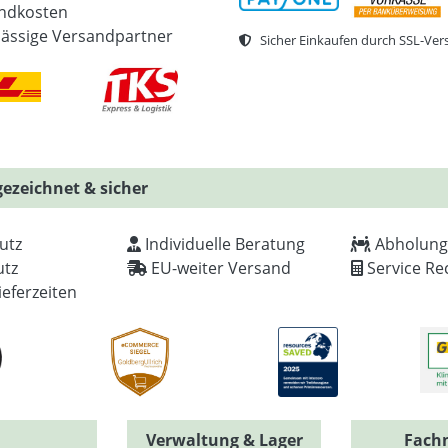
ndkosten
lässige Versandpartner
Sicher Einkaufen durch SSL-Ver
ezeichnet & sicher
utz
Individuelle Beratung
Abholung
tz
EU-weiter Versand
Service Re
ieferzeiten
Verwaltung & Lager
Fach