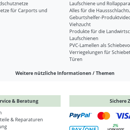
dschutznetze
Laufschiene und Rollappara
etze für Carports und
Alles für die Haussschlacht
Geburtshelfer-Produktvide
Viehzucht
Produkte für die Landwirtsc
Laufschienen
PVC-Lamellen als Schiebev
Verriegelungen für Schiebe
Türen
Weitere nützliche Informationen / Themen
rvice & Beratung
Sichere 
n
zteile & Reparaturen
ung