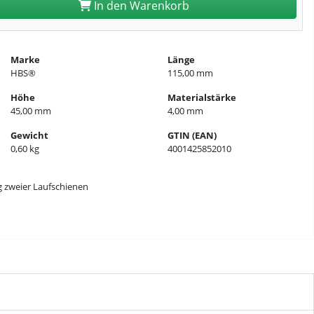
In den Warenkorb
Marke
Länge
HBS®
115,00 mm
Höhe
Materialstärke
45,00 mm
4,00 mm
Gewicht
GTIN (EAN)
0,60 kg
4001425852010
g zweier Laufschienen