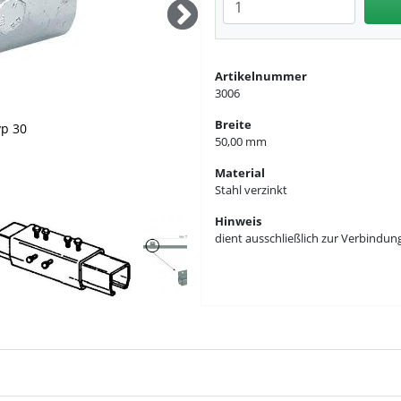
Anzahl eingeben
Artikelnummer
3006
zusammen
Breite
yp 30
50,00 mm
ienen und anderen Muffen
Material
Stahl verzinkt
Hinweis
dient ausschließlich zur Verbindun