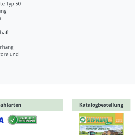
te Typ 50
ung
o
haft
orhang
tore und
Zahlarten
Katalogbestellung