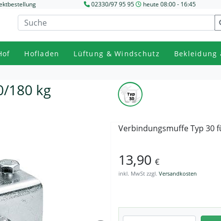
ektbestellung
02330/97 95 95
heute 08:00 - 16:45
Hof
Hofladen
Lüftung & Windschutz
Bekleidung 
0/180 kg
Verbindungsmuffe Typ 30 fü
13,90
€
inkl. MwSt zzgl.
Versandkosten