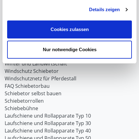
SIMAtex-Windschutznetze
Windschutznetze für Carports und Terrassen
Details zeigen
Hof- und Stall
Cookies zulassen
Schiebetor über Eck selber bauen
Planenhauben für Unterstände
Hofbedarf
Nur notwendige Cookies
Schiebetorsets
Winter und Landwirtschaft
Windschutz Schiebetor
Windschutznetz für Pferdestall
FAQ Schiebetorbau
Schiebetor selbst bauen
Schiebetorrollen
Schiebebühne
Laufschiene und Rollapparate Typ 10
Laufschiene und Rollapparate Typ 30
Laufschiene und Rollapparate Typ 40
Laufschiene und Rollapparate Typ 50