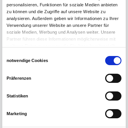
Stallapotheke für Hühner
personalisieren, Funktionen für soziale Medien anbieten
Saatgut für die Pferdeweide
zu können und die Zugriffe auf unsere Website zu
analysieren. Außerdem geben wir Informationen zu Ihrer
Windschutzgewebe
Verwendung unserer Website an unsere Partner für
soziale Medien, Werbung und Analysen weiter. Unsere
Windschutznetze für Reithallen
Partner führen diese Informationen möglicherweise mit
Galerie Windschutznetze
weiteren Daten zusammen, die Sie ihnen bereitgestellt
Windschutznetz für Pferdeführanlagen
haben oder die sie im Rahmen Ihrer Nutzung der Dienste
Windschutznetz für Pferdestall
Einwilligungsauswahl
gesammelt haben.
Lubratec Tore
notwendige Cookies
Impressum
Datenschutzerklärung
Lubratec Fronten
Planenvorhang
Präferenzen
Windschutznetz mit Ösen
Windschutznetz mit Keder
PVC Lamellen für Pferdeställe
Statistiken
Windschutznetz Meterware
Rollvorhang-Systeme
Marketing
Schiebevorhang
Windnetzrecher