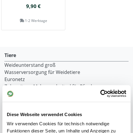
9,90 €
1-2 Werktage
Tiere
Weideunterstand groß
Wasserversorgung für Weidetiere
Euronetz
Zubereitung Melasseschnitzel für Pferde
Hobby-Farming
Grundlagen der Hühnerhaltung
Tiere Landwirtschaft
Desinfektionsmittel
Diese Webseite verwendet Cookies
Geflügeltränken Ratgeber
Wir verwenden Cookies für technisch notwendige
Milchfieberprophylaxe
Funktionen dieser Seite, um Inhalte und Anzeigen zu