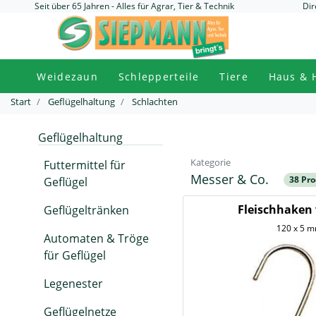
Seit über 65 Jahren - Alles für Agrar, Tier & Technik
Dir
Weidezaun
Schlepperteile
Tiere
Haus & 
Start
Geflügelhaltung
Schlachten
Geflügelhaltung
Kategorie
Futtermittel für
Messer & Co.
38 Pr
Geflügel
Fleischhaken 
Geflügeltränken
120 x 5 
Automaten & Tröge
für Geflügel
Legenester
Geflügelnetze