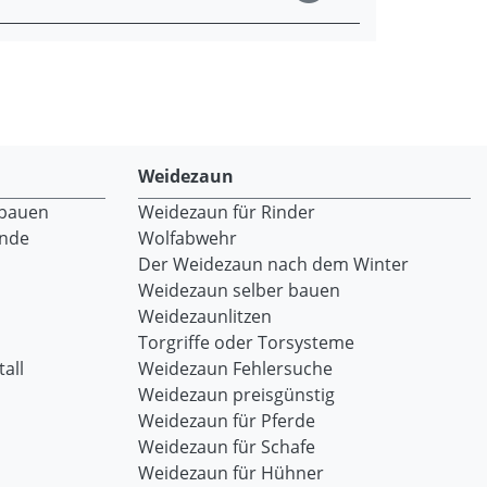
Weidezaun
 bauen
Weidezaun für Rinder
ände
Wolfabwehr
Der Weidezaun nach dem Winter
Weidezaun selber bauen
Weidezaunlitzen
Torgriffe oder Torsysteme
all
Weidezaun Fehlersuche
Weidezaun preisgünstig
Weidezaun für Pferde
Weidezaun für Schafe
Weidezaun für Hühner