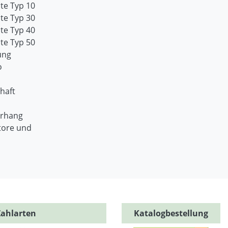
te Typ 10
te Typ 30
te Typ 40
te Typ 50
ung
o
haft
orhang
tore und
Zahlarten
Katalogbestellung