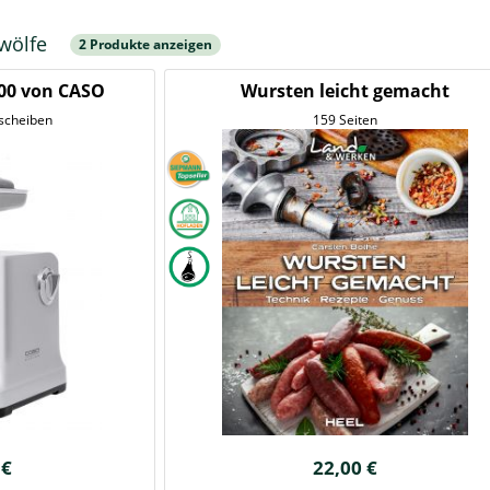
hwölfe
2 Produkte anzeigen
000 von CASO
Wursten leicht gemacht
hscheiben
159 Seiten
 €
22,00 €