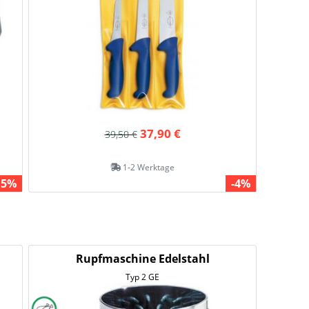
37,90 €
39,50 €
1-2 Werktage
15%
-4%
Rupfmaschine Edelstahl
Typ 2 GE