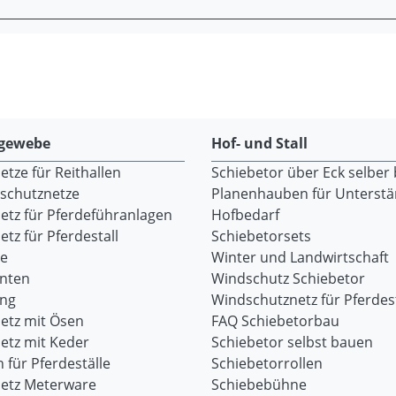
gewebe
Hof- und Stall
tze für Reithallen
Schiebetor über Eck selber
dschutznetze
Planenhauben für Unterst
etz für Pferdeführanlagen
Hofbedarf
tz für Pferdestall
Schiebetorsets
re
Winter und Landwirtschaft
onten
Windschutz Schiebetor
ang
Windschutznetz für Pferdest
etz mit Ösen
FAQ Schiebetorbau
etz mit Keder
Schiebetor selbst bauen
 für Pferdeställe
Schiebetorrollen
etz Meterware
Schiebebühne