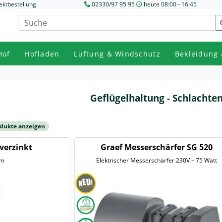
ektbestellung
02330/97 95 95
heute 08:00 - 16:45
Hof
Hofladen
Lüftung & Windschutz
Bekleidung 
Geflügelhaltung - Schlachte
odukte anzeigen
verzinkt
Graef Messerschärfer SG 520
mm
Elektrischer Messerschärfer 230V – 75 Watt