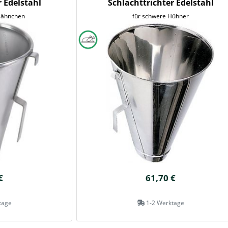
r Edelstahl
Schlachttrichter Edelstahl
Hähnchen
für schwere Hühner
€
61,70 €
tage
1-2 Werktage