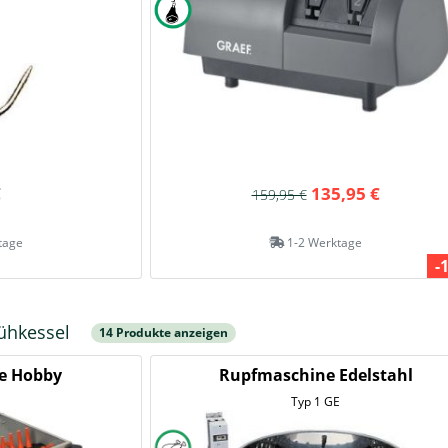
€
135,95 €
159,95 €
tage
1-2 Werktage
-
ühkessel
14 Produkte anzeigen
e Hobby
Rupfmaschine Edelstahl
Typ 1 GE