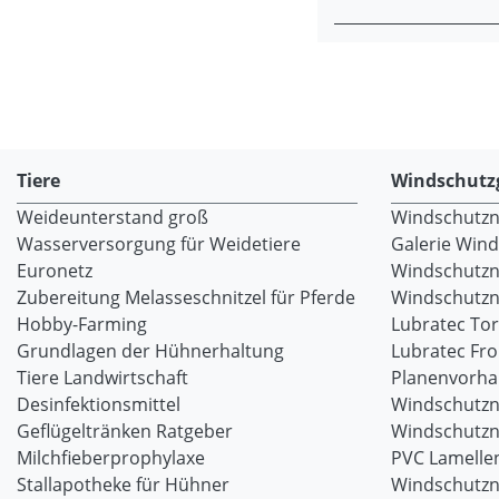
Tiere
Windschutz
Weideunterstand groß
Windschutzne
Wasserversorgung für Weidetiere
Galerie Win
Euronetz
Windschutzn
Zubereitung Melasseschnitzel für Pferde
Windschutzne
Hobby-Farming
Lubratec To
Grundlagen der Hühnerhaltung
Lubratec Fr
Tiere Landwirtschaft
Planenvorh
Desinfektionsmittel
Windschutzn
Geflügeltränken Ratgeber
Windschutzn
Milchfieberprophylaxe
PVC Lamellen
Stallapotheke für Hühner
Windschutzn