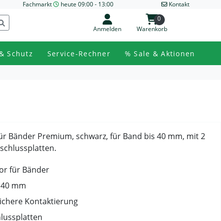
Fachmarkt
heute 09:00 - 13:00
Kontakt
0
Anmelden
Warenkorb
& Schutz
Service-Rechner
% Sale & Aktionen
für Bänder Premium, schwarz, für Band bis 40 mm, mit 2
schlussplatten.
or für Bänder
s 40 mm
sichere Kontaktierung
hlussplatten