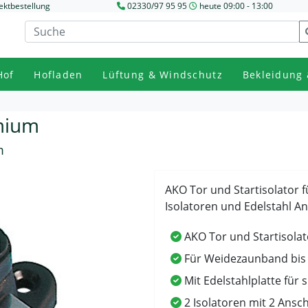
ektbestellung
02330/97 95 95
heute 09:00 - 13:00
Hof
Hofladen
Lüftung & Windschutz
Bekleidung 
emium
m
AKO Tor und Startisolator 
Isolatoren und Edelstahl An
AKO Tor und Startisolat
Für Weidezaunband bi
Mit Edelstahlplatte für 
2 Isolatoren mit 2 Ansc