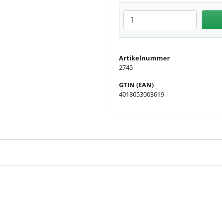
Anzahl eingeben
Artikelnummer
2745
GTIN (EAN)
4018653003619