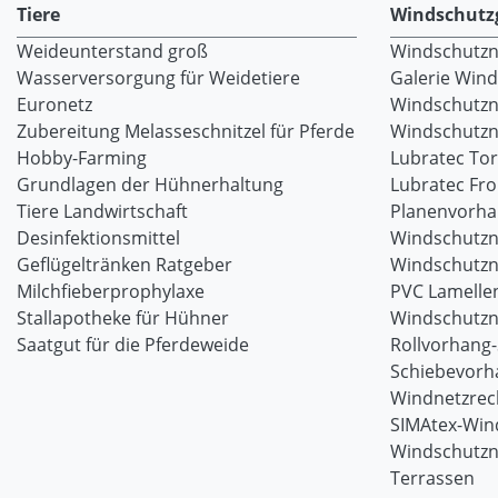
Tiere
Windschutz
Weideunterstand groß
Windschutzne
Wasserversorgung für Weidetiere
Galerie Win
Euronetz
Windschutzn
Zubereitung Melasseschnitzel für Pferde
Windschutzne
Hobby-Farming
Lubratec To
Grundlagen der Hühnerhaltung
Lubratec Fr
Tiere Landwirtschaft
Planenvorh
Desinfektionsmittel
Windschutzn
Geflügeltränken Ratgeber
Windschutzn
Milchfieberprophylaxe
PVC Lamellen
Stallapotheke für Hühner
Windschutzn
Saatgut für die Pferdeweide
Rollvorhang
Schiebevorh
Windnetzrec
SIMAtex-Win
Windschutzn
Terrassen