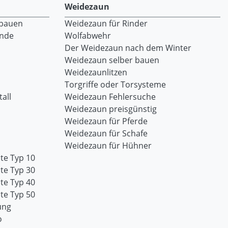
Weidezaun
 bauen
Weidezaun für Rinder
ände
Wolfabwehr
Der Weidezaun nach dem Winter
Weidezaun selber bauen
Weidezaunlitzen
Torgriffe oder Torsysteme
all
Weidezaun Fehlersuche
Weidezaun preisgünstig
Weidezaun für Pferde
Weidezaun für Schafe
Weidezaun für Hühner
te Typ 10
te Typ 30
te Typ 40
te Typ 50
ung
o