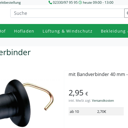
ektbestellung
02330/97 95 95
heute 09:00 - 13:00
Hof
Hofladen
Lüftung & Windschutz
Bekleidung 
verbinder
mit Bandverbinder 40 mm -
2,95
€
inkl. MwSt zzgl.
Versandkosten
ab 10
2,70€