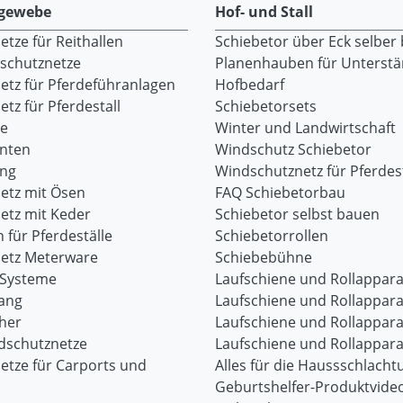
gewebe
Hof- und Stall
tze für Reithallen
Schiebetor über Eck selber
dschutznetze
Planenhauben für Unterst
etz für Pferdeführanlagen
Hofbedarf
tz für Pferdestall
Schiebetorsets
re
Winter und Landwirtschaft
onten
Windschutz Schiebetor
ang
Windschutznetz für Pferdest
etz mit Ösen
FAQ Schiebetorbau
etz mit Keder
Schiebetor selbst bauen
 für Pferdeställe
Schiebetorrollen
etz Meterware
Schiebebühne
-Systeme
Laufschiene und Rollappara
ang
Laufschiene und Rollappara
her
Laufschiene und Rollappara
dschutznetze
Laufschiene und Rollappara
etze für Carports und
Alles für die Haussschlacht
Geburtshelfer-Produktvide