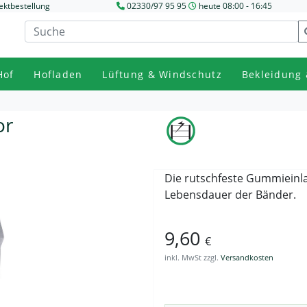
ektbestellung
02330/97 95 95
heute 08:00 - 16:45
Hof
Hofladen
Lüftung & Windschutz
Bekleidung 
or
Die rutschfeste Gummieinla
Lebensdauer der Bänder.
9,60
€
inkl. MwSt zzgl.
Versandkosten