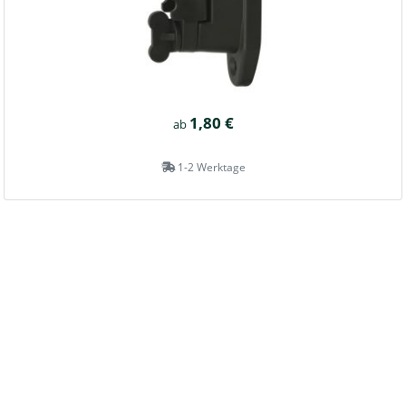
1,80 €
ab
1-2 Werktage