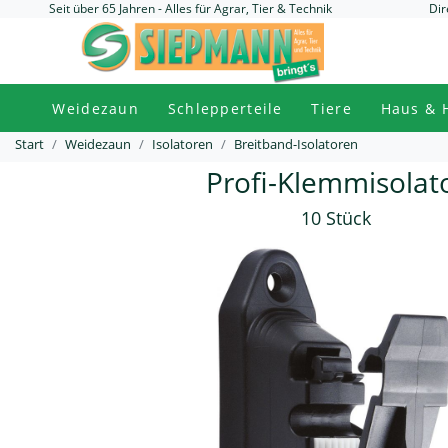
Seit über 65 Jahren - Alles für Agrar, Tier & Technik
Dir
Weidezaun
Schlepperteile
Tiere
Haus & 
Start
Weidezaun
Isolatoren
Breitband-Isolatoren
Profi-Klemmisolat
10 Stück