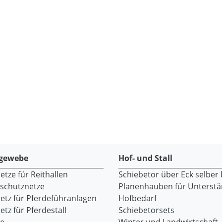
gewebe
Hof- und Stall
tze für Reithallen
Schiebetor über Eck selber
dschutznetze
Planenhauben für Unterst
etz für Pferdeführanlagen
Hofbedarf
tz für Pferdestall
Schiebetorsets