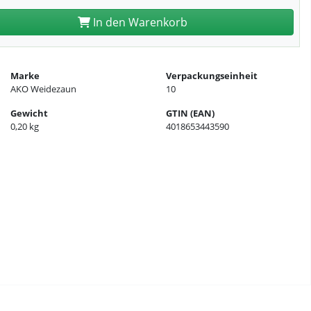
In den Warenkorb
Marke
Verpackungseinheit
AKO Weidezaun
10
Gewicht
GTIN (EAN)
0,20 kg
4018653443590