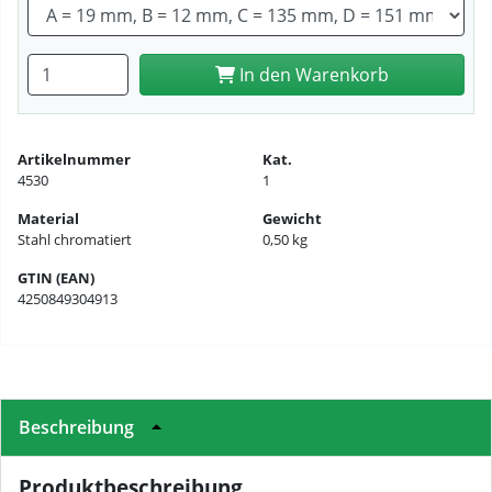
Anzahl eingeben
In den Warenkorb
Artikelnummer
Kat.
4530
1
Material
Gewicht
Stahl chromatiert
0,50 kg
GTIN (EAN)
4250849304913
Beschreibung
Produktbeschreibung