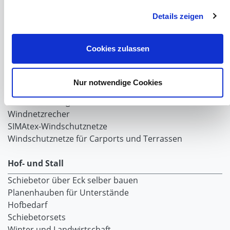
Lubratec Tore
Lubratec Fronten
Details zeigen
Planenvorhang
Windschutznetz mit Ösen
Cookies zulassen
Windschutznetz mit Keder
PVC Lamellen für Pferdeställe
Windschutznetz Meterware
Nur notwendige Cookies
Rollvorhang-Systeme
Schiebevorhang
Windnetzrecher
SIMAtex-Windschutznetze
Windschutznetze für Carports und Terrassen
Hof- und Stall
Schiebetor über Eck selber bauen
Planenhauben für Unterstände
Hofbedarf
Schiebetorsets
Winter und Landwirtschaft