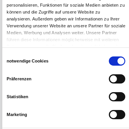
Weideunterstand groß
personalisieren, Funktionen für soziale Medien anbieten zu
Wasserversorgung für Weidetiere
können und die Zugriffe auf unsere Website zu
Euronetz
analysieren. Außerdem geben wir Informationen zu Ihrer
Zubereitung Melasseschnitzel für Pferde
Verwendung unserer Website an unsere Partner für soziale
Hobby-Farming
Medien, Werbung und Analysen weiter. Unsere Partner
Grundlagen der Hühnerhaltung
führen diese Informationen möglicherweise mit weiteren
Tiere Landwirtschaft
Daten zusammen, die Sie ihnen bereitgestellt haben oder
Desinfektionsmittel
die sie im Rahmen Ihrer Nutzung der Dienste gesammelt
Einwilligungsauswahl
Geflügeltränken Ratgeber
haben.
notwendige Cookies
Milchfieberprophylaxe
Impressum
Datenschutzerklärung
Stallapotheke für Hühner
Präferenzen
Saatgut für die Pferdeweide
Windschutzgewebe
Statistiken
Windschutznetze für Reithallen
Galerie Windschutznetze
Marketing
Windschutznetz für Pferdeführanlagen
Windschutznetz für Pferdestall