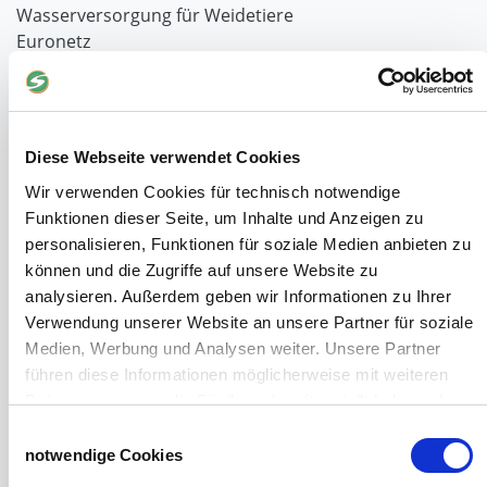
Wasserversorgung für Weidetiere
Euronetz
Zubereitung Melasseschnitzel für Pferde
Hobby-Farming
Grundlagen der Hühnerhaltung
Tiere Landwirtschaft
Diese Webseite verwendet Cookies
Desinfektionsmittel
Wir verwenden Cookies für technisch notwendige
Geflügeltränken Ratgeber
Funktionen dieser Seite, um Inhalte und Anzeigen zu
Milchfieberprophylaxe
personalisieren, Funktionen für soziale Medien anbieten zu
Stallapotheke für Hühner
können und die Zugriffe auf unsere Website zu
Saatgut für die Pferdeweide
analysieren. Außerdem geben wir Informationen zu Ihrer
Verwendung unserer Website an unsere Partner für soziale
Windschutzgewebe
Medien, Werbung und Analysen weiter. Unsere Partner
Windschutznetze für Reithallen
führen diese Informationen möglicherweise mit weiteren
Galerie Windschutznetze
Daten zusammen, die Sie ihnen bereitgestellt haben oder
Windschutznetz für Pferdeführanlagen
die sie im Rahmen Ihrer Nutzung der Dienste gesammelt
Einwilligungsauswahl
Windschutznetz für Pferdestall
haben.
notwendige Cookies
Lubratec Tore
Impressum
Datenschutzerklärung