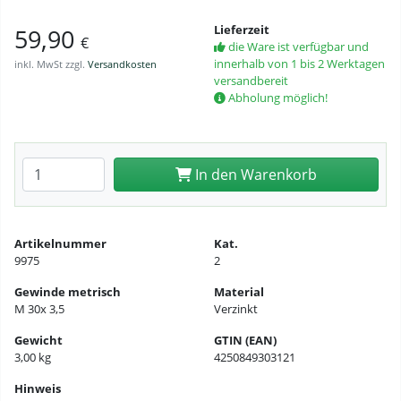
Lieferzeit
59,90
€
die Ware ist verfügbar und
innerhalb von 1 bis 2 Werktagen
inkl. MwSt zzgl.
Versandkosten
versandbereit
Abholung möglich!
Anzahl eingeben
In den Warenkorb
Artikelnummer
Kat.
9975
2
Gewinde metrisch
Material
M 30x 3,5
Verzinkt
Gewicht
GTIN (EAN)
3,00 kg
4250849303121
Hinweis