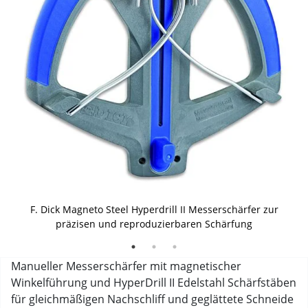
Originalverpackung des F. Dick Magneto Steel Hyperdrill II
Anwendung des F. Dick Magneto Steel Hyperdrill II beim
F. Dick Magneto Steel Hyperdrill II Messerschärfer zur
sicheren und gleichmäßigen Messerschärfen
Messerschärfers
präzisen und reproduzierbaren Schärfung
Manueller Messerschärfer mit magnetischer
Winkelführung und HyperDrill II Edelstahl Schärfstäben
für gleichmäßigen Nachschliff und geglättete Schneide