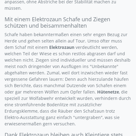
anpassen, ohne Abstriche bei der Stabilität machen zu
müssen.
Mit einem Elektrozaun Schafe und Ziegen
schützen und beisammenhalten
Schafe haben bekanntermaßen einen sehr engen Bezug zur
Herde und gehen selten allein auf Tour. Umso öfter muss
dem Schaf mit einem
Elektrozaun
verdeutlicht werden,
welchen Teil der Wiese es schon restlos abgrasen darf und
welchen nicht. Ziegen sind individueller und müssen deshalb
meist noch dringender von Ausflügen ins "Unbekannte"
abgehalten werden. Zumal, weil dort inzwischen wieder fast
vergessene Gefahren lauern: Denn auch hierzulande häufen
sich Berichte, dass manchmal Dutzende von Schafen einem
oder gar mehreren Wölfen zum Opfer fallen.
Hütenetze
, die
speziell zur Wolfabwehr entwickelt wurden, verhindern durch
eine stromführende Bodenlitze mit zusätzlicher
Erdungsklemme, dass die Räuber den Schafzaun trotz
Elektro-Ausstattung ganz einfach "untergraben", was sie
erwiesenermaßen gern versuchen.
Dank Elektrozaun bleiben auch Kleintiere stets