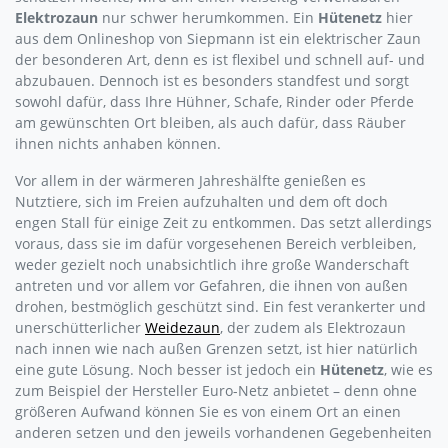
Elektrozaun
nur schwer herumkommen. Ein
Hütenetz
hier
aus dem Onlineshop von Siepmann ist ein elektrischer Zaun
der besonderen Art, denn es ist flexibel und schnell auf- und
abzubauen. Dennoch ist es besonders standfest und sorgt
sowohl dafür, dass Ihre Hühner, Schafe, Rinder oder Pferde
am gewünschten Ort bleiben, als auch dafür, dass Räuber
ihnen nichts anhaben können.
Vor allem in der wärmeren Jahreshälfte genießen es
Nutztiere, sich im Freien aufzuhalten und dem oft doch
engen Stall für einige Zeit zu entkommen. Das setzt allerdings
voraus, dass sie im dafür vorgesehenen Bereich verbleiben,
weder gezielt noch unabsichtlich ihre große Wanderschaft
antreten und vor allem vor Gefahren, die ihnen von außen
drohen, bestmöglich geschützt sind. Ein fest verankerter und
unerschütterlicher
Weidezaun
, der zudem als Elektrozaun
nach innen wie nach außen Grenzen setzt, ist hier natürlich
eine gute Lösung. Noch besser ist jedoch ein
Hütenetz
, wie es
zum Beispiel der Hersteller Euro-Netz anbietet – denn ohne
größeren Aufwand können Sie es von einem Ort an einen
anderen setzen und den jeweils vorhandenen Gegebenheiten