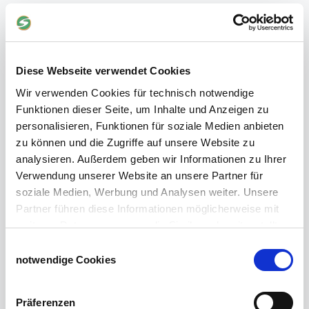
Planenhauben für Unterstände
Hofbedarf
Schiebetorsets
Winter und Landwirtschaft
Diese Webseite verwendet Cookies
Windschutz Schiebetor
Windschutznetz für Pferdestall
Wir verwenden Cookies für technisch notwendige
FAQ Schiebetorbau
Funktionen dieser Seite, um Inhalte und Anzeigen zu
Schiebetor selbst bauen
personalisieren, Funktionen für soziale Medien anbieten
Schiebetorrollen
zu können und die Zugriffe auf unsere Website zu
Schiebebühne
analysieren. Außerdem geben wir Informationen zu Ihrer
Laufschiene und Rollapparate Typ 10
Verwendung unserer Website an unsere Partner für
Laufschiene und Rollapparate Typ 30
soziale Medien, Werbung und Analysen weiter. Unsere
Laufschiene und Rollapparate Typ 40
Partner führen diese Informationen möglicherweise mit
Laufschiene und Rollapparate Typ 50
weiteren Daten zusammen, die Sie ihnen bereitgestellt
Alles für die Haussschlachtung
haben oder die sie im Rahmen Ihrer Nutzung der Dienste
Einwilligungsauswahl
Geburtshelfer-Produktvideo
gesammelt haben.
notwendige Cookies
Viehzucht
Impressum
Datenschutzerklärung
Produkte für die Landwirtschaft
Präferenzen