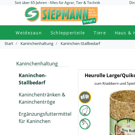
Seit über 65 Jahren - Alles für Agrar, Tier & Technik
Dir
Weidezaun
Schlepperteile
Tiere
Haus & 
Start
Kaninchenhaltung
Kaninchen-Stallbedarf
Kaninchenhaltung
Kaninchen-
Heurolle Large/Quik
Hay Ro
Stallbedarf
zum Knabbern und Spiele
Kaninchentränken &
Kaninchentröge
Ergänzungsfuttermittel
für Kaninchen