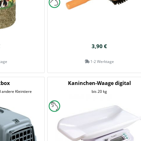
€
3,90 €
tage
1-2 Werktage
tbox
Kaninchen-Waage digital
 andere Kleintiere
bis 20 kg