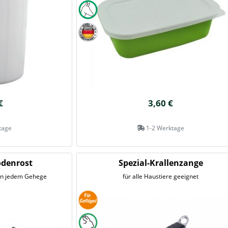
€
3,60 €
tage
1-2 Werktage
denrost
Spezial-Krallenzange
 in jedem Gehege
für alle Haustiere geeignet