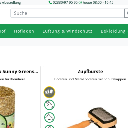
ektbestellung
02330/97 95 95
heute 08:00 - 16:45
Hof
Hofladen
Lüftung & Windschutz
Bekleidung 
o Sunny Greens
Zupfbürste
ll
n für Kleintiere
Borsten und Metallborsten mit Schutzkappen