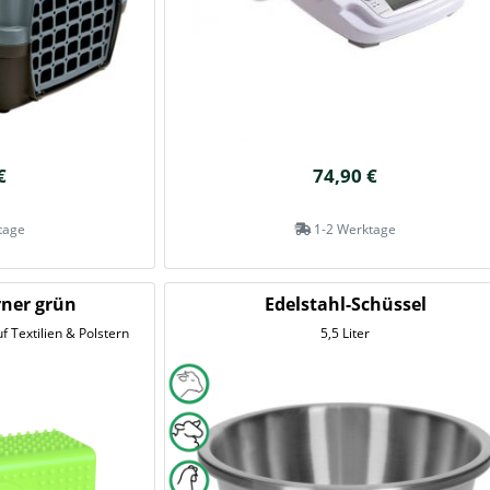
€
74,90 €
tage
1-2 Werktage
rner grün
Edelstahl-Schüssel
 Textilien & Polstern
5,5 Liter