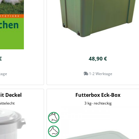
€
48,90 €
tage
1-2 Werktage
it Deckel
Futterbox Eck-Box
ittelecht
3 kg- rechteckig