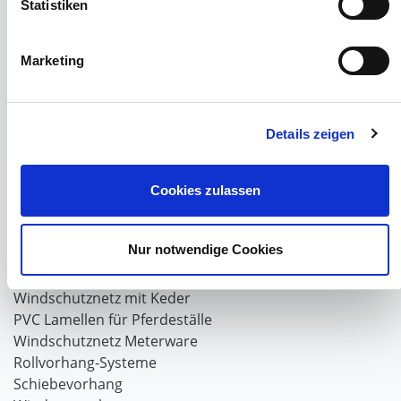
Statistiken
Milchfieberprophylaxe
Stallapotheke für Hühner
Saatgut für die Pferdeweide
Marketing
Windschutzgewebe
Windschutznetze für Reithallen
Details zeigen
Galerie Windschutznetze
Windschutznetz für Pferdeführanlagen
Windschutznetz für Pferdestall
Cookies zulassen
Lubratec Tore
Lubratec Fronten
Nur notwendige Cookies
Planenvorhang
Windschutznetz mit Ösen
Windschutznetz mit Keder
PVC Lamellen für Pferdeställe
Windschutznetz Meterware
Rollvorhang-Systeme
Schiebevorhang