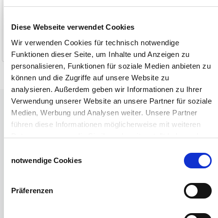
5,40 €
3,90 €
Diese Webseite verwendet Cookies
Wir verwenden Cookies für technisch notwendige
1-2 Werktage
1-2 Werktage
Funktionen dieser Seite, um Inhalte und Anzeigen zu
personalisieren, Funktionen für soziale Medien anbieten zu
können und die Zugriffe auf unsere Website zu
analysieren. Außerdem geben wir Informationen zu Ihrer
Verwendung unserer Website an unsere Partner für soziale
Tiere
Medien, Werbung und Analysen weiter. Unsere Partner
Weideunterstand groß
führen diese Informationen möglicherweise mit weiteren
Wasserversorgung für Weidetiere
Daten zusammen, die Sie ihnen bereitgestellt haben oder
Euronetz
die sie im Rahmen Ihrer Nutzung der Dienste gesammelt
Einwilligungsauswahl
Zubereitung Melasseschnitzel für Pferde
haben.
notwendige Cookies
Hobby-Farming
Impressum
Datenschutzerklärung
Grundlagen der Hühnerhaltung
Tiere Landwirtschaft
Präferenzen
Desinfektionsmittel
Geflügeltränken Ratgeber