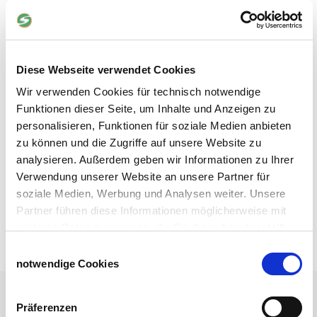
Vergleich zu anderen
Verpackungsmaterialien?
Wo kann man hochwertige
Diese Webseite verwendet Cookies
Kartoffel-Raschelsäcke zu
Wir verwenden Cookies für technisch notwendige
günstigen Preisen kaufen?
Funktionen dieser Seite, um Inhalte und Anzeigen zu
personalisieren, Funktionen für soziale Medien anbieten
Wie beeinflussen Kartoffel-
zu können und die Zugriffe auf unsere Website zu
Raschelsäcke die Lagerung
analysieren. Außerdem geben wir Informationen zu Ihrer
und Haltbarkeit von
Verwendung unserer Website an unsere Partner für
Kartoffeln?
soziale Medien, Werbung und Analysen weiter. Unsere
Partner führen diese Informationen möglicherweise mit
weiteren Daten zusammen, die Sie ihnen bereitgestellt
haben oder die sie im Rahmen Ihrer Nutzung der Dienste
Einwilligungsauswahl
gesammelt haben.
notwendige Cookies
Impressum
Datenschutzerklärung
Robuste Kartoffel-Raschelsäcke in
ansprechendem Design und ausgezeichneter
Präferenzen