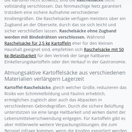
vollständig verschlossen. Das feinmaschige Netz garantiert
trotzdem eine sichere Aufnahme verschiedener
Knollengrößen. Die Raschelsäcke verfügen meistens über ein
Zugband an der Oberseite, durch das sie sich leicht und
sicher verschließen lassen.
Raschelsäcke ohne Zugband
werden mit Bindedrähten verschlossen.
Während
Raschelsäcke für 2,5 kg Kartoffeln
eher für den kleinen
Haushalt geeignet sind, empfehlen sich
Raschelsäcke mit 50
kg-Belastbarkeit
für den Vertrieb der lange haltbaren
Einkellerungskartoffeln oder den Verkauf in der Gastronomie.
Atmungsaktive Kartoffelsäcke aus verschiedenen
Materialien verlängern Lagerzeit
Kartoffel-Raschelsäcke
, gleich welcher Größe, reduzieren das
Risiko von Schimmelbildung und Fäulnis erheblich,
ermöglichen zugleich aber auch das Abpacken in
verschiedenen Gebindegrößen. Durch die sichere Belüftung
unterstützen sie eine lange Haltbarkeit und wirken damit der
Lebensmittelverschwendung entgegen. Für Kartoffeln gibt es
aber mittlerweile weitere Verpackungslösungen, die zum
Beispiel infrage kommen, wenn die Knollen exportiert werden