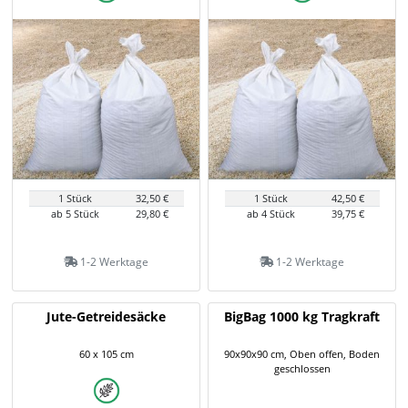
1 Stück
32,50 €
1 Stück
42,50 €
ab 5 Stück
29,80 €
ab 4 Stück
39,75 €
1-2 Werktage
1-2 Werktage
Jute-Getreidesäcke
BigBag 1000 kg Tragkraft
60 x 105 cm
90x90x90 cm, Oben offen, Boden
geschlossen