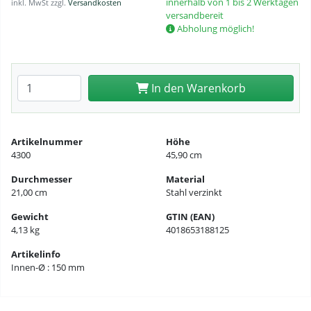
innerhalb von 1 bis 2 Werktagen
inkl. MwSt zzgl.
Versandkosten
versandbereit
Abholung möglich!
Anzahl eingeben
In den Warenkorb
Artikelnummer
Höhe
4300
45,90 cm
Durchmesser
Material
21,00 cm
Stahl verzinkt
Gewicht
GTIN (EAN)
4,13 kg
4018653188125
Artikelinfo
Innen-Ø : 150 mm