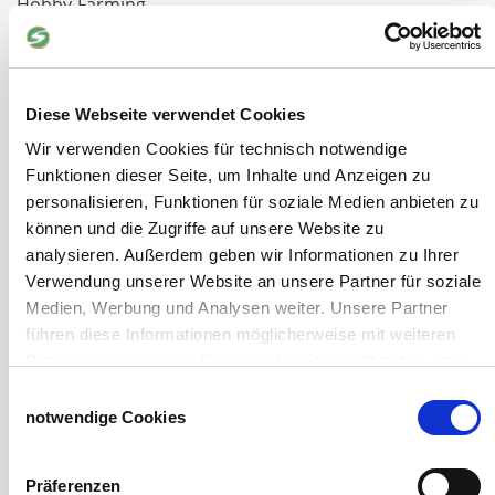
Hobby-Farming
Grundlagen der Hühnerhaltung
Tiere Landwirtschaft
Desinfektionsmittel
Geflügeltränken Ratgeber
Diese Webseite verwendet Cookies
Milchfieberprophylaxe
Wir verwenden Cookies für technisch notwendige
Stallapotheke für Hühner
Funktionen dieser Seite, um Inhalte und Anzeigen zu
Saatgut für die Pferdeweide
personalisieren, Funktionen für soziale Medien anbieten zu
können und die Zugriffe auf unsere Website zu
Windschutzgewebe
analysieren. Außerdem geben wir Informationen zu Ihrer
Windschutznetze für Reithallen
Verwendung unserer Website an unsere Partner für soziale
Galerie Windschutznetze
Medien, Werbung und Analysen weiter. Unsere Partner
Windschutznetz für Pferdeführanlagen
führen diese Informationen möglicherweise mit weiteren
Windschutznetz für Pferdestall
Daten zusammen, die Sie ihnen bereitgestellt haben oder
Lubratec Tore
die sie im Rahmen Ihrer Nutzung der Dienste gesammelt
Einwilligungsauswahl
Lubratec Fronten
haben.
notwendige Cookies
Planenvorhang
Impressum
Datenschutzerklärung
Windschutznetz mit Ösen
Präferenzen
Windschutznetz mit Keder