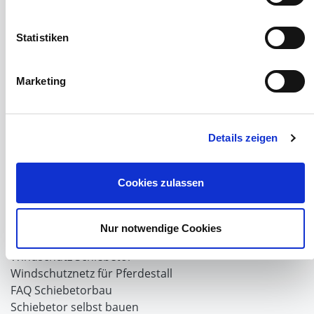
PVC Lamellen für Pferdeställe
Windschutznetz Meterware
Statistiken
Rollvorhang-Systeme
Schiebevorhang
Windnetzrecher
Marketing
SIMAtex-Windschutznetze
Windschutznetze für Carports und Terrassen
Details zeigen
Hof- und Stall
Schiebetor über Eck selber bauen
Cookies zulassen
Planenhauben für Unterstände
Hofbedarf
Schiebetorsets
Nur notwendige Cookies
Winter und Landwirtschaft
Windschutz Schiebetor
Windschutznetz für Pferdestall
FAQ Schiebetorbau
Schiebetor selbst bauen