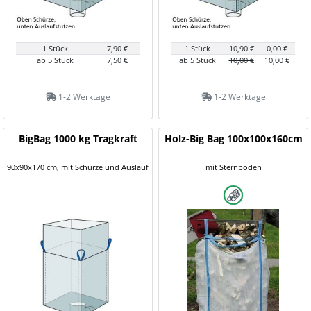
1 Stück
7,90 €
1 Stück
10,90 €
0,00 €
ab 5 Stück
7,50 €
ab 5 Stück
10,00 €
10,00 €
1-2 Werktage
1-2 Werktage
BigBag 1000 kg Tragkraft
Holz-Big Bag 100x100x160cm
90x90x170 cm, mit Schürze und Auslauf
mit Sternboden