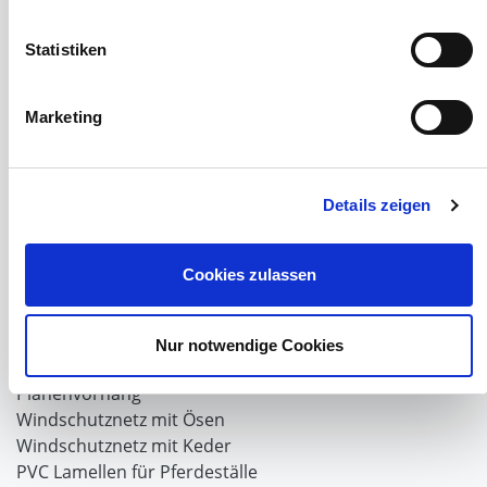
Tiere Landwirtschaft
Desinfektionsmittel
Statistiken
Geflügeltränken Ratgeber
Milchfieberprophylaxe
Marketing
Stallapotheke für Hühner
Saatgut für die Pferdeweide
Windschutzgewebe
Details zeigen
Windschutznetze für Reithallen
Galerie Windschutznetze
Cookies zulassen
Windschutznetz für Pferdeführanlagen
Windschutznetz für Pferdestall
Lubratec Tore
Nur notwendige Cookies
Lubratec Fronten
Planenvorhang
Windschutznetz mit Ösen
Windschutznetz mit Keder
PVC Lamellen für Pferdeställe