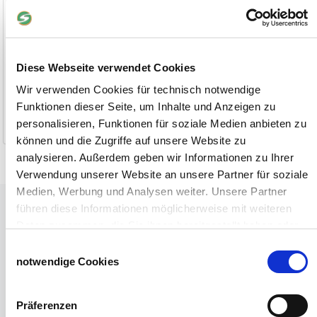
Diese Webseite verwendet Cookies
1 Stück
2,80 €
1 Stück
8,90 €
ab 5 Stück
2,66 €
ab 10 Stück
8,46 €
Wir verwenden Cookies für technisch notwendige
ab 10 Stück
2,52 €
Funktionen dieser Seite, um Inhalte und Anzeigen zu
1-2 Werktage
1-2 Werktage
personalisieren, Funktionen für soziale Medien anbieten zu
können und die Zugriffe auf unsere Website zu
analysieren. Außerdem geben wir Informationen zu Ihrer
Verwendung unserer Website an unsere Partner für soziale
Medien, Werbung und Analysen weiter. Unsere Partner
Tiere
führen diese Informationen möglicherweise mit weiteren
Weideunterstand groß
Daten zusammen, die Sie ihnen bereitgestellt haben oder
Wasserversorgung für Weidetiere
die sie im Rahmen Ihrer Nutzung der Dienste gesammelt
Einwilligungsauswahl
Euronetz
haben.
notwendige Cookies
Zubereitung Melasseschnitzel für Pferde
Impressum
Datenschutzerklärung
Hobby-Farming
Präferenzen
Grundlagen der Hühnerhaltung