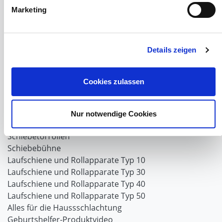
Marketing
Hof- und Stall
Schiebetor über Eck selber bauen
Planenhauben für Unterstände
Details zeigen
Hofbedarf
Schiebetorsets
Winter und Landwirtschaft
Cookies zulassen
Windschutz Schiebetor
Windschutznetz für Pferdestall
FAQ Schiebetorbau
Nur notwendige Cookies
Schiebetor selbst bauen
Schiebetorrollen
Schiebebühne
Laufschiene und Rollapparate Typ 10
Laufschiene und Rollapparate Typ 30
Laufschiene und Rollapparate Typ 40
Laufschiene und Rollapparate Typ 50
Alles für die Haussschlachtung
Geburtshelfer-Produktvideo