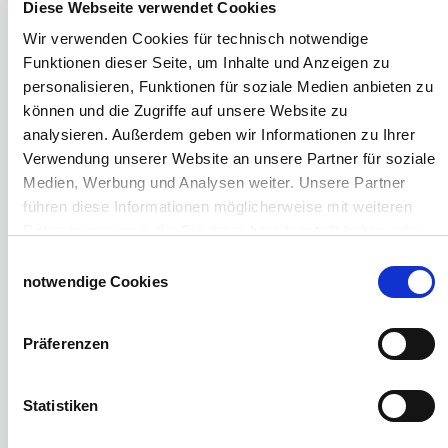
Diese Webseite verwendet Cookies
Windschutzgewebe
Wir verwenden Cookies für technisch notwendige
Funktionen dieser Seite, um Inhalte und Anzeigen zu
Windschutznetze für Reithallen
personalisieren, Funktionen für soziale Medien anbieten zu
Galerie Windschutznetze
können und die Zugriffe auf unsere Website zu
Windschutznetz für Pferdeführanlagen
analysieren. Außerdem geben wir Informationen zu Ihrer
Windschutznetz für Pferdestall
Verwendung unserer Website an unsere Partner für soziale
Lubratec Tore
Medien, Werbung und Analysen weiter. Unsere Partner
Lubratec Fronten
führen diese Informationen möglicherweise mit weiteren
Planenvorhang
Daten zusammen, die Sie ihnen bereitgestellt haben oder
Windschutznetz mit Ösen
die sie im Rahmen Ihrer Nutzung der Dienste gesammelt
Windschutznetz mit Keder
Einwilligungsauswahl
haben.
PVC Lamellen für Pferdeställe
notwendige Cookies
Impressum
Datenschutzerklärung
Windschutznetz Meterware
Rollvorhang-Systeme
Präferenzen
Schiebevorhang
Windnetzrecher
SIMAtex-Windschutznetze
Statistiken
Windschutznetze für Carports und Terrassen