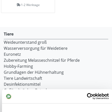
1-2 Werktage
Tiere
Weideunterstand groß
Wasserversorgung für Weidetiere
Euronetz
Zubereitung Melasseschnitzel für Pferde
Hobby-Farming
Grundlagen der Hühnerhaltung
Tiere Landwirtschaft
Desinfektionsmittel
Geflügeltränken Ratgeber
Milchfieberprophylaxe
Stallapotheke für Hühner
Saatgut für die Pferdeweide