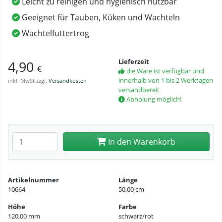
Leicht zu reinigen und hygienisch nutzbar
Geeignet für Tauben, Küken und Wachteln
Wachtelfuttertrog
Lieferzeit
4,90
€
die Ware ist verfügbar und
innerhalb von 1 bis 2 Werktagen
inkl. MwSt zzgl.
Versandkosten
versandbereit
Abholung möglich!
Anzahl eingeben
In den Warenkorb
Artikelnummer
Länge
10664
50,00 cm
Höhe
Farbe
120,00 mm
schwarz/rot