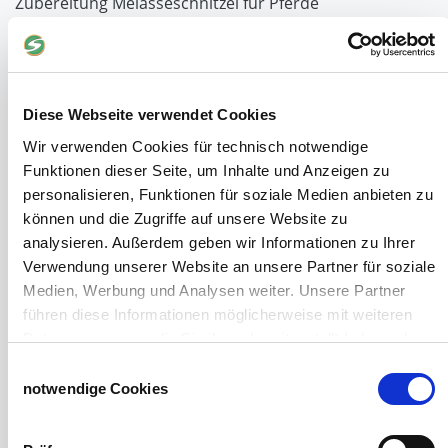
Zubereitung Melasseschnitzel für Pferde
Hobby-Farming
Grundlagen der Hühnerhaltung
Tiere Landwirtschaft
Desinfektionsmittel
Diese Webseite verwendet Cookies
Geflügeltränken Ratgeber
Milchfieberprophylaxe
Wir verwenden Cookies für technisch notwendige
Stallapotheke für Hühner
Funktionen dieser Seite, um Inhalte und Anzeigen zu
Saatgut für die Pferdeweide
personalisieren, Funktionen für soziale Medien anbieten zu
können und die Zugriffe auf unsere Website zu
Windschutzgewebe
analysieren. Außerdem geben wir Informationen zu Ihrer
Verwendung unserer Website an unsere Partner für soziale
Windschutznetze für Reithallen
Medien, Werbung und Analysen weiter. Unsere Partner
Galerie Windschutznetze
führen diese Informationen möglicherweise mit weiteren
Windschutznetz für Pferdeführanlagen
Daten zusammen, die Sie ihnen bereitgestellt haben oder
Windschutznetz für Pferdestall
die sie im Rahmen Ihrer Nutzung der Dienste gesammelt
Einwilligungsauswahl
Lubratec Tore
haben.
notwendige Cookies
Lubratec Fronten
Impressum
Datenschutzerklärung
Planenvorhang
Windschutznetz mit Ösen