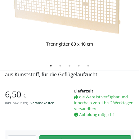
Trenngitter-Skizze mit Positionierung der Verbinder und
Versteifungsschienen
Trenngitter 80 x 40 cm
Trenngitter mit Gänseküken
Trenngitter Anwendung
Trenngitter mit Gänseküken - weiteres Foto
aus Kunststoff, für die Geflügelaufzucht
Lieferzeit
6,50
€
die Ware ist verfügbar und
innerhalb von 1 bis 2 Werktagen
inkl. MwSt zzgl.
Versandkosten
versandbereit
Abholung möglich!
Anzahl eingeben