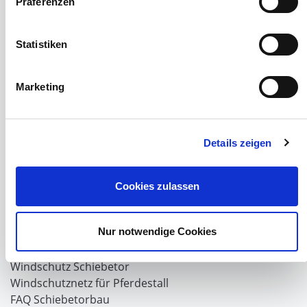
Präferenzen
Windschutznetz mit Keder
PVC Lamellen für Pferdeställe
Statistiken
Windschutznetz Meterware
Rollvorhang-Systeme
Schiebevorhang
Marketing
Windnetzrecher
SIMAtex-Windschutznetze
Windschutznetze für Carports und Terrassen
Details zeigen
Hof- und Stall
Schiebetor über Eck selber bauen
Cookies zulassen
Planenhauben für Unterstände
Hofbedarf
Nur notwendige Cookies
Schiebetorsets
Winter und Landwirtschaft
Windschutz Schiebetor
Windschutznetz für Pferdestall
FAQ Schiebetorbau