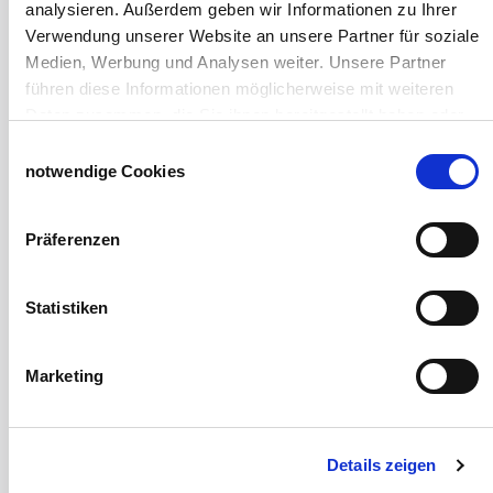
analysieren. Außerdem geben wir Informationen zu Ihrer
Grundlagen der Hühnerhaltung
Verwendung unserer Website an unsere Partner für soziale
Tiere Landwirtschaft
Medien, Werbung und Analysen weiter. Unsere Partner
Desinfektionsmittel
führen diese Informationen möglicherweise mit weiteren
Geflügeltränken Ratgeber
Daten zusammen, die Sie ihnen bereitgestellt haben oder
Milchfieberprophylaxe
die sie im Rahmen Ihrer Nutzung der Dienste gesammelt
Einwilligungsauswahl
Stallapotheke für Hühner
haben.
notwendige Cookies
Saatgut für die Pferdeweide
Impressum
Datenschutzerklärung
Windschutzgewebe
Präferenzen
Windschutznetze für Reithallen
Galerie Windschutznetze
Statistiken
Windschutznetz für Pferdeführanlagen
Windschutznetz für Pferdestall
Marketing
Lubratec Tore
Lubratec Fronten
Planenvorhang
Windschutznetz mit Ösen
Details zeigen
Windschutznetz mit Keder