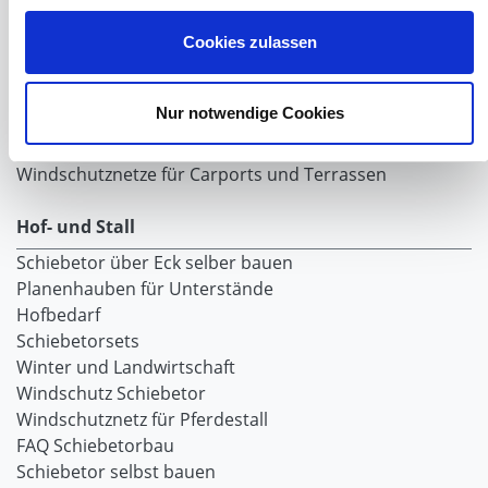
PVC Lamellen für Pferdeställe
Windschutznetz Meterware
Cookies zulassen
Rollvorhang-Systeme
Schiebevorhang
Nur notwendige Cookies
Windnetzrecher
SIMAtex-Windschutznetze
Windschutznetze für Carports und Terrassen
Hof- und Stall
Schiebetor über Eck selber bauen
Planenhauben für Unterstände
Hofbedarf
Schiebetorsets
Winter und Landwirtschaft
Windschutz Schiebetor
Windschutznetz für Pferdestall
FAQ Schiebetorbau
Schiebetor selbst bauen