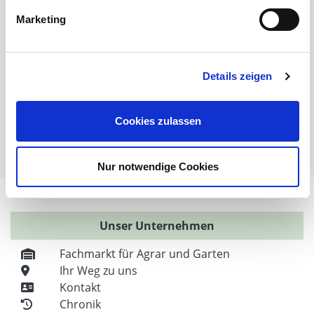
Weidezaun selber bauen
Marketing
Weidezaunlitzen
Torgriffe oder Torsysteme
Weidezaun Fehlersuche
Weidezaun preisgünstig
Details zeigen
Weidezaun für Pferde
Weidezaun für Schafe
Cookies zulassen
Weidezaun für Hühner
Weitere nützliche Informationen / Themen
Nur notwendige Cookies
Unser Unternehmen
Fachmarkt für Agrar und Garten
Ihr Weg zu uns
Kontakt
Chronik