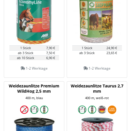
1 Stück
7,90 €
1 Stück
24,90 €
ab 3 Stück
7,50 €
ab 3 Stück
23,65 €
ab 10 Stück
6,90 €
1-2 Werktage
1-2 Werktage
Weidezaunlitze Premium
Weidezaunlitze Taurus 2,7
WildHog 2,5 mm
mm
400 m, blau
400 m, weiß-rot