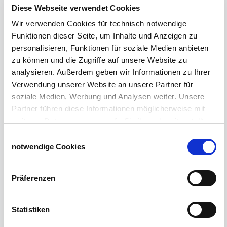
Schiebetorrollen
Diese Webseite verwendet Cookies
Schiebebühne
Wir verwenden Cookies für technisch notwendige
Laufschiene und Rollapparate Typ 10
Funktionen dieser Seite, um Inhalte und Anzeigen zu
Laufschiene und Rollapparate Typ 30
personalisieren, Funktionen für soziale Medien anbieten
Laufschiene und Rollapparate Typ 40
zu können und die Zugriffe auf unsere Website zu
Laufschiene und Rollapparate Typ 50
analysieren. Außerdem geben wir Informationen zu Ihrer
Alles für die Haussschlachtung
Verwendung unserer Website an unsere Partner für
Geburtshelfer-Produktvideo
soziale Medien, Werbung und Analysen weiter. Unsere
Viehzucht
Partner führen diese Informationen möglicherweise mit
Produkte für die Landwirtschaft
weiteren Daten zusammen, die Sie ihnen bereitgestellt
Laufschienen
haben oder die sie im Rahmen Ihrer Nutzung der Dienste
Einwilligungsauswahl
PVC-Lamellen als Schiebevorhang
gesammelt haben.
notwendige Cookies
Verriegelungen für Schiebetore und Türen
Impressum
Datenschutzerklärung
Weidezaun
Präferenzen
Weidezaun für Rinder
Wolfabwehr
Statistiken
Der Weidezaun nach dem Winter