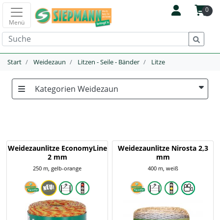
0
Menü
Start
Weidezaun
Litzen - Seile - Bänder
Litze
Kategorien Weidezaun
Weidezaunlitze EconomyLine
Weidezaunlitze Nirosta 2,3
2 mm
mm
250 m, gelb-orange
400 m, weiß