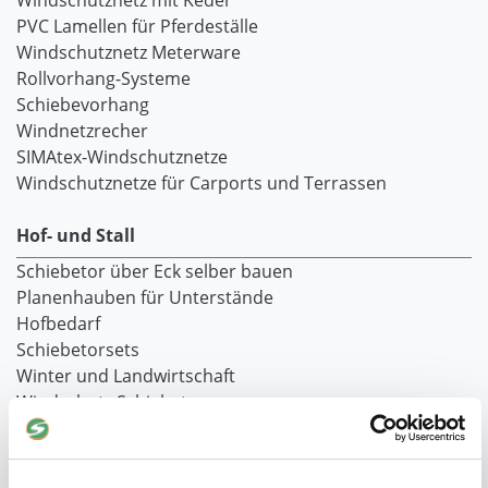
Windschutznetz mit Keder
PVC Lamellen für Pferdeställe
Windschutznetz Meterware
Rollvorhang-Systeme
Schiebevorhang
Windnetzrecher
SIMAtex-Windschutznetze
Windschutznetze für Carports und Terrassen
Hof- und Stall
Schiebetor über Eck selber bauen
Planenhauben für Unterstände
Hofbedarf
Schiebetorsets
Winter und Landwirtschaft
Windschutz Schiebetor
Windschutznetz für Pferdestall
FAQ Schiebetorbau
Schiebetor selbst bauen