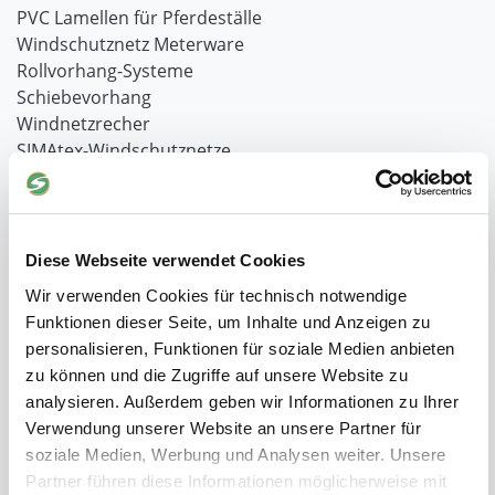
PVC Lamellen für Pferdeställe
Windschutznetz Meterware
Rollvorhang-Systeme
Schiebevorhang
Windnetzrecher
SIMAtex-Windschutznetze
Windschutznetze für Carports und Terrassen
Hof- und Stall
Diese Webseite verwendet Cookies
Schiebetor über Eck selber bauen
Planenhauben für Unterstände
Wir verwenden Cookies für technisch notwendige
Hofbedarf
Funktionen dieser Seite, um Inhalte und Anzeigen zu
Schiebetorsets
personalisieren, Funktionen für soziale Medien anbieten
Winter und Landwirtschaft
zu können und die Zugriffe auf unsere Website zu
Windschutz Schiebetor
analysieren. Außerdem geben wir Informationen zu Ihrer
Windschutznetz für Pferdestall
Verwendung unserer Website an unsere Partner für
FAQ Schiebetorbau
soziale Medien, Werbung und Analysen weiter. Unsere
Schiebetor selbst bauen
Partner führen diese Informationen möglicherweise mit