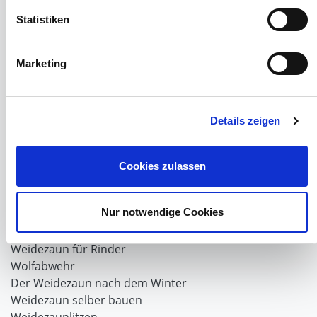
Schiebebühne
Statistiken
Laufschiene und Rollapparate Typ 10
Laufschiene und Rollapparate Typ 30
Laufschiene und Rollapparate Typ 40
Marketing
Laufschiene und Rollapparate Typ 50
Alles für die Haussschlachtung
Geburtshelfer-Produktvideo
Details zeigen
Viehzucht
Produkte für die Landwirtschaft
Laufschienen
Cookies zulassen
PVC-Lamellen als Schiebevorhang
Verriegelungen für Schiebetore und Türen
Nur notwendige Cookies
Weidezaun
Weidezaun für Rinder
Wolfabwehr
Der Weidezaun nach dem Winter
Weidezaun selber bauen