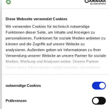
Windschutznetz Meterware
Rollvorhang-Systeme
Schiebevorhang
Diese Webseite verwendet Cookies
Windnetzrecher
SIMAtex-Windschutznetze
Wir verwenden Cookies für technisch notwendige
Windschutznetze für Carports und Terrassen
Funktionen dieser Seite, um Inhalte und Anzeigen zu
personalisieren, Funktionen für soziale Medien anbieten zu
Hof- und Stall
können und die Zugriffe auf unsere Website zu
analysieren. Außerdem geben wir Informationen zu Ihrer
Schiebetor über Eck selber bauen
Verwendung unserer Website an unsere Partner für soziale
Planenhauben für Unterstände
Medien, Werbung und Analysen weiter. Unsere Partner
Hofbedarf
führen diese Informationen möglicherweise mit weiteren
Schiebetorsets
Daten zusammen, die Sie ihnen bereitgestellt haben oder
Winter und Landwirtschaft
die sie im Rahmen Ihrer Nutzung der Dienste gesammelt
Einwilligungsauswahl
Windschutz Schiebetor
haben.
notwendige Cookies
Windschutznetz für Pferdestall
Impressum
Datenschutzerklärung
FAQ Schiebetorbau
Schiebetor selbst bauen
Präferenzen
Schiebetorrollen