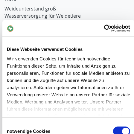
Weideunterstand groß
Wasserversorgung für Weidetiere
Euronetz
Zubereitung Melasseschnitzel für Pferde
Hobby-Farming
Grundlagen der Hühnerhaltung
Diese Webseite verwendet Cookies
Tiere Landwirtschaft
Desinfektionsmittel
Wir verwenden Cookies für technisch notwendige
Geflügeltränken Ratgeber
Funktionen dieser Seite, um Inhalte und Anzeigen zu
Milchfieberprophylaxe
personalisieren, Funktionen für soziale Medien anbieten zu
Stallapotheke für Hühner
können und die Zugriffe auf unsere Website zu
Saatgut für die Pferdeweide
analysieren. Außerdem geben wir Informationen zu Ihrer
Verwendung unserer Website an unsere Partner für soziale
Windschutzgewebe
Medien, Werbung und Analysen weiter. Unsere Partner
führen diese Informationen möglicherweise mit weiteren
Windschutznetze für Reithallen
Daten zusammen, die Sie ihnen bereitgestellt haben oder
Galerie Windschutznetze
die sie im Rahmen Ihrer Nutzung der Dienste gesammelt
Einwilligungsauswahl
Windschutznetz für Pferdeführanlagen
haben.
notwendige Cookies
Windschutznetz für Pferdestall