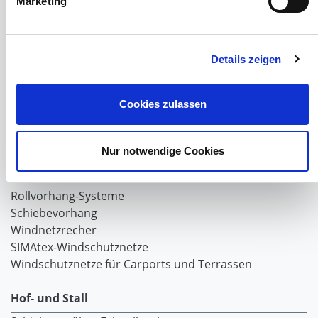
Marketing
Windschutznetze für Reithallen
Galerie Windschutznetze
Windschutznetz für Pferdeführanlagen
Windschutznetz für Pferdestall
Details zeigen
Lubratec Tore
Lubratec Fronten
Cookies zulassen
Planenvorhang
Windschutznetz mit Ösen
Windschutznetz mit Keder
Nur notwendige Cookies
PVC Lamellen für Pferdeställe
Windschutznetz Meterware
Rollvorhang-Systeme
Schiebevorhang
Windnetzrecher
SIMAtex-Windschutznetze
Windschutznetze für Carports und Terrassen
Hof- und Stall