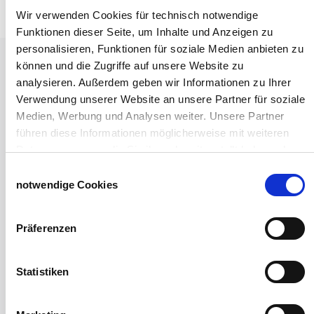
Wir verwenden Cookies für technisch notwendige
Funktionen dieser Seite, um Inhalte und Anzeigen zu
personalisieren, Funktionen für soziale Medien anbieten zu
Tiere
können und die Zugriffe auf unsere Website zu
Weideunterstand groß
analysieren. Außerdem geben wir Informationen zu Ihrer
Wasserversorgung für Weidetiere
Verwendung unserer Website an unsere Partner für soziale
Euronetz
Medien, Werbung und Analysen weiter. Unsere Partner
Zubereitung Melasseschnitzel für Pferde
führen diese Informationen möglicherweise mit weiteren
Hobby-Farming
Daten zusammen, die Sie ihnen bereitgestellt haben oder
Grundlagen der Hühnerhaltung
die sie im Rahmen Ihrer Nutzung der Dienste gesammelt
Einwilligungsauswahl
Tiere Landwirtschaft
haben.
notwendige Cookies
Desinfektionsmittel
Impressum
Datenschutzerklärung
Geflügeltränken Ratgeber
Präferenzen
Milchfieberprophylaxe
Stallapotheke für Hühner
Saatgut für die Pferdeweide
Statistiken
Windschutzgewebe