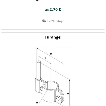
2,70 €
ab
1-2 Werktage
Türangel