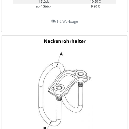
1 Stück
10,50 €
ab 4 Stück
9,90 €
1-2 Werktage
Nackenrohrhalter