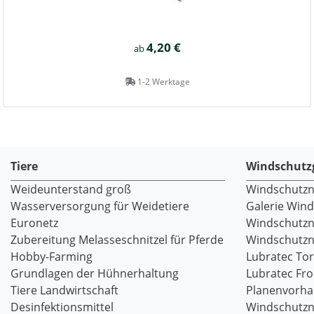
4,20 €
ab
1-2 Werktage
Tiere
Windschutz
Weideunterstand groß
Windschutzne
Wasserversorgung für Weidetiere
Galerie Win
Euronetz
Windschutzn
Zubereitung Melasseschnitzel für Pferde
Windschutzne
Hobby-Farming
Lubratec To
Grundlagen der Hühnerhaltung
Lubratec Fr
Tiere Landwirtschaft
Planenvorh
Desinfektionsmittel
Windschutzn