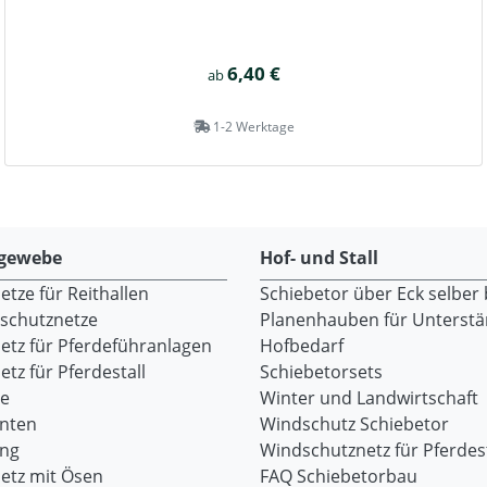
6,40 €
ab
1-2 Werktage
gewebe
Hof- und Stall
tze für Reithallen
Schiebetor über Eck selber
dschutznetze
Planenhauben für Unterst
etz für Pferdeführanlagen
Hofbedarf
tz für Pferdestall
Schiebetorsets
re
Winter und Landwirtschaft
onten
Windschutz Schiebetor
ang
Windschutznetz für Pferdest
etz mit Ösen
FAQ Schiebetorbau