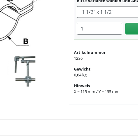
Bitte Variante wählen und An
Anzahl eingeben
Artikelnummer
1236
Gewicht
0,64 kg
Hinweis
X = 115 mm / Y = 135 mm