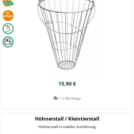
15,90 €
1-2 Werktage
Hühnerstall / Kleintierstall
Hühnerstall in stabiler Ausführung