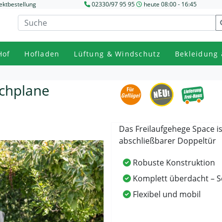
ektbestellung
02330/97 95 95
heute 08:00 - 16:45
Hof
Hofladen
Lüftung & Windschutz
Bekleidung 
achplane
Das Freilaufgehege Space i
abschließbarer Doppeltür
Robuste Konstruktion
Komplett überdacht – S
Flexibel und mobil