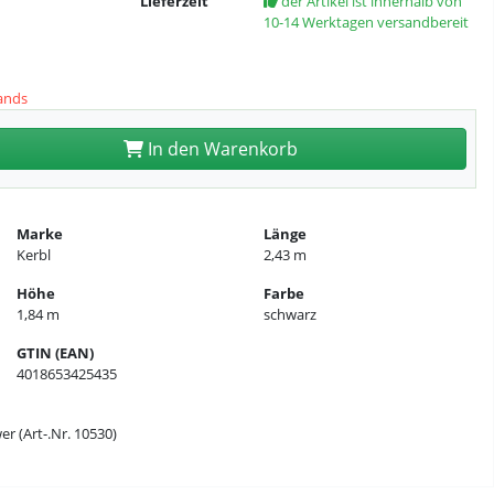
Lieferzeit
der Artikel ist innerhalb von
10-14 Werktagen versandbereit
ands
In den Warenkorb
Marke
Länge
Kerbl
2,43 m
Höhe
Farbe
1,84 m
schwarz
GTIN (EAN)
4018653425435
 (Art-.Nr. 10530)