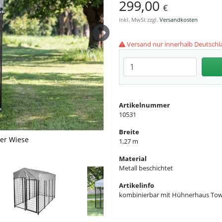
299,00
€
inkl. MwSt zzgl.
Versandkosten
Versand nur innerhalb Deutschl
Anzahl eingeben
Artikelnummer
10531
Breite
Hühnerhaus Tower (nicht im
der der Gitterelemente
festigung dachplane
- Torverschluss
ner Wiese
nsatz
1,27 m
)
Material
Metall beschichtet
Artikelinfo
kombinierbar mit Hühnerhaus Tower