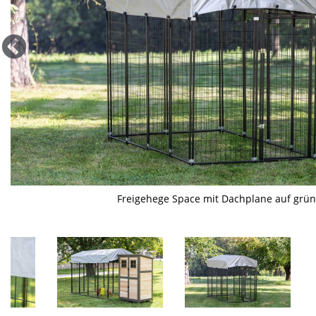
Freigehege Space mit Dachplane ist kombinierbar mit dem 
Detailansicht: Freigehege Space mit Dachplane - Verbin
Detailansicht: Freigehege Space mit Dachplane - Be
Detailansicht: Freigehege Space mit Dachplane 
Freigehege Space mit Dachplane auf grü
Freigehege Space mit Dachplane im Ei
Lieferumfang; separat bestellbar
Freigehege Space mit Dachplane