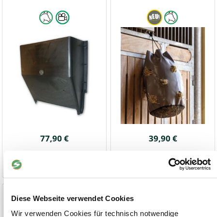
77,90 €
39,90 €
3-5 Werktage
1-2 Werktage
Heu-Ringraufe
Heunetz FlexiStrong
Diese Webseite verwendet Cookies
ohne Locheinsatz
Maschenweite 4,5 cm
Wir verwenden Cookies für technisch notwendige