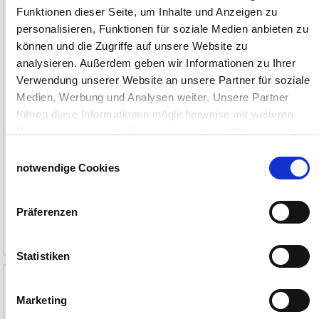
Funktionen dieser Seite, um Inhalte und Anzeigen zu
personalisieren, Funktionen für soziale Medien anbieten zu
können und die Zugriffe auf unsere Website zu
analysieren. Außerdem geben wir Informationen zu Ihrer
Verwendung unserer Website an unsere Partner für soziale
Medien, Werbung und Analysen weiter. Unsere Partner
führen diese Informationen möglicherweise mit weiteren
Daten zusammen, die Sie ihnen bereitgestellt haben oder
die sie im Rahmen Ihrer Nutzung der Dienste gesammelt
Einwilligungsauswahl
haben.
notwendige Cookies
Impressum
Datenschutzerklärung
290,00 €
18,90 €
ab
Präferenzen
6-9 Werktage
1-2 Werktage
Statistiken
Heunetz strapazierfähig
Scherkopf für Durati Horse
Marketing
Maschenweite 5 x 5 cm