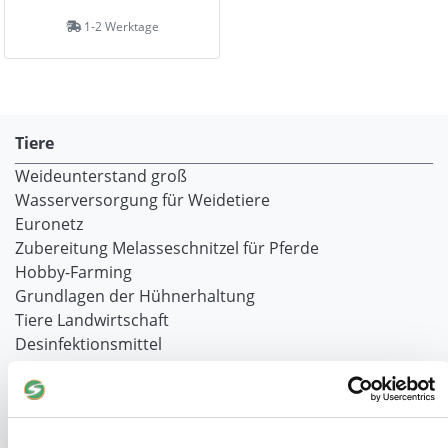
1-2 Werktage
Tiere
Weideunterstand groß
Wasserversorgung für Weidetiere
Euronetz
Zubereitung Melasseschnitzel für Pferde
Hobby-Farming
Grundlagen der Hühnerhaltung
Tiere Landwirtschaft
Desinfektionsmittel
Geflügeltränken Ratgeber
Milchfieberprophylaxe
Stallapotheke für Hühner
Saatgut für die Pferdeweide