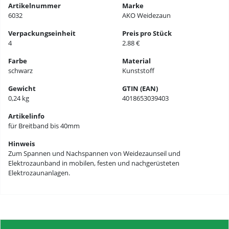
Artikelnummer
Marke
6032
AKO Weidezaun
Verpackungseinheit
Preis pro Stück
4
2.88 €
Farbe
Material
schwarz
Kunststoff
Gewicht
GTIN (EAN)
0,24 kg
4018653039403
Artikelinfo
für Breitband bis 40mm
Hinweis
Zum Spannen und Nachspannen von Weidezaunseil und
Elektrozaunband in mobilen, festen und nachgerüsteten
Elektrozaunanlagen.