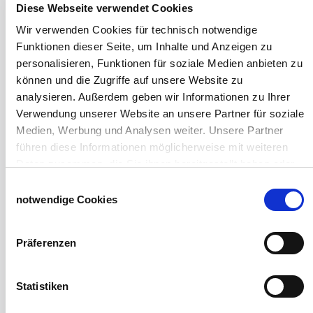
Diese Webseite verwendet Cookies
Windschutzgewebe
Wir verwenden Cookies für technisch notwendige
Funktionen dieser Seite, um Inhalte und Anzeigen zu
Windschutznetze für Reithallen
personalisieren, Funktionen für soziale Medien anbieten zu
Galerie Windschutznetze
können und die Zugriffe auf unsere Website zu
Windschutznetz für Pferdeführanlagen
analysieren. Außerdem geben wir Informationen zu Ihrer
Windschutznetz für Pferdestall
Verwendung unserer Website an unsere Partner für soziale
Lubratec Tore
Medien, Werbung und Analysen weiter. Unsere Partner
Lubratec Fronten
führen diese Informationen möglicherweise mit weiteren
Planenvorhang
Daten zusammen, die Sie ihnen bereitgestellt haben oder
Windschutznetz mit Ösen
die sie im Rahmen Ihrer Nutzung der Dienste gesammelt
Windschutznetz mit Keder
Einwilligungsauswahl
haben.
notwendige Cookies
PVC Lamellen für Pferdeställe
Impressum
Datenschutzerklärung
Windschutznetz Meterware
Rollvorhang-Systeme
Präferenzen
Schiebevorhang
Windnetzrecher
SIMAtex-Windschutznetze
Statistiken
Windschutznetze für Carports und Terrassen