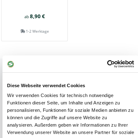
8,90 €
ab
1-2 Werktage
Tiere
Weideunterstand groß
Wasserversorgung für Weidetiere
Diese Webseite verwendet Cookies
Euronetz
Wir verwenden Cookies für technisch notwendige
Zubereitung Melasseschnitzel für Pferde
Funktionen dieser Seite, um Inhalte und Anzeigen zu
Hobby-Farming
personalisieren, Funktionen für soziale Medien anbieten zu
Grundlagen der Hühnerhaltung
können und die Zugriffe auf unsere Website zu
Tiere Landwirtschaft
analysieren. Außerdem geben wir Informationen zu Ihrer
Desinfektionsmittel
Verwendung unserer Website an unsere Partner für soziale
Geflügeltränken Ratgeber