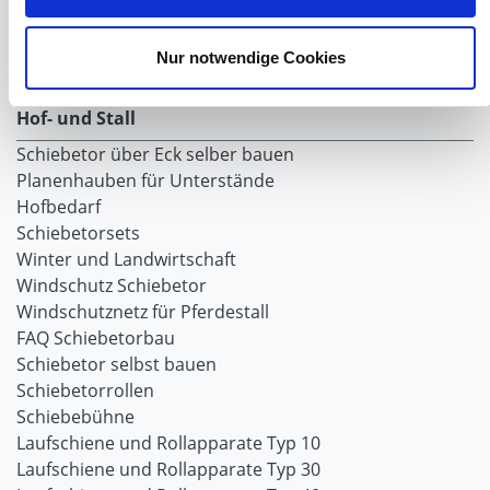
Windnetzrecher
SIMAtex-Windschutznetze
Nur notwendige Cookies
Windschutznetze für Carports und Terrassen
Hof- und Stall
Schiebetor über Eck selber bauen
Planenhauben für Unterstände
Hofbedarf
Schiebetorsets
Winter und Landwirtschaft
Windschutz Schiebetor
Windschutznetz für Pferdestall
FAQ Schiebetorbau
Schiebetor selbst bauen
Schiebetorrollen
Schiebebühne
Laufschiene und Rollapparate Typ 10
Laufschiene und Rollapparate Typ 30